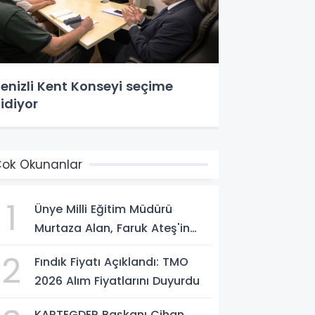
enizli Kent Konseyi seçime
idiyor
ok Okunanlar
1
Ünye Milli Eğitim Müdürü
Murtaza Alan, Faruk Ateş'in
Atölyesini İnceledi
2
Fındık Fiyatı Açıklandı: TMO
2026 Alım Fiyatlarını Duyurdu
KARTEGDER Başkanı Cihan