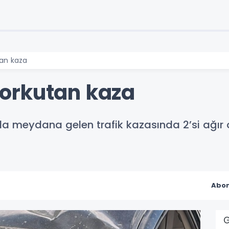
an kaza
orkutan kaza
meydana gelen trafik kazasında 2’si ağır o
Abon
G