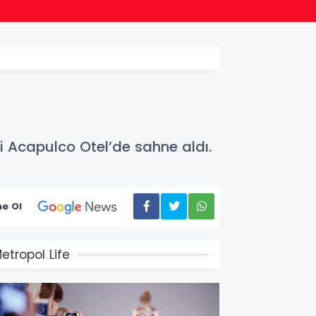
22:24
Bursa
aki Acapulco Otel’de sahne aldı.
e Ol
etropol Life