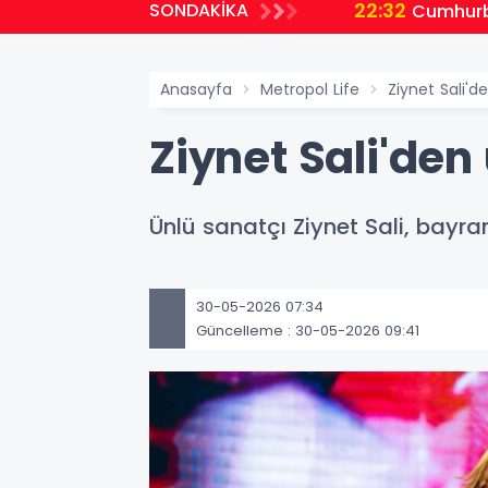
22:32
SONDAKİKA
planlıyoruz
Cumhurb
Anasayfa
Metropol Life
Ziynet Sali'
Ziynet Sali'de
Ünlü sanatçı Ziynet Sali, bayram
30-05-2026 07:34
Güncelleme : 30-05-2026 09:41