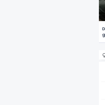
D
g
Ç