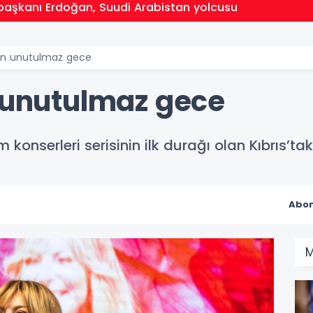
aşkanı Erdoğan, Suudi Arabistan yolcusu
den unutulmaz gece
n unutulmaz gece
 konserleri serisinin ilk durağı olan Kıbrıs’t
Abon
M