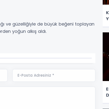
K
Y
ığı ve güzelliğiyle de büyük beğeni toplayan
rden yoğun alkış aldı.
E-Posta Adresiniz *
E
D