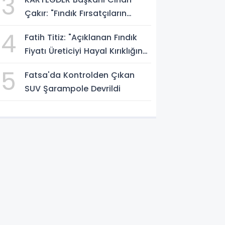
3
Çakır: "Fındık Fırsatçıların
Elinde Kalmasın"
4
Fatih Titiz: "Açıklanan Fındık
Fiyatı Üreticiyi Hayal Kırıklığına
Uğrattı"
5
Fatsa'da Kontrolden Çıkan
SUV Şarampole Devrildi