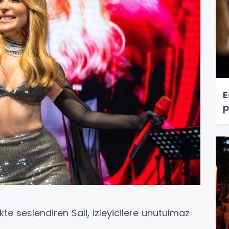
E
p
likte seslendiren Sali, izleyicilere unutulmaz