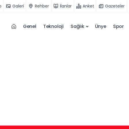
o
Galeri
Rehber
İlanlar
Anket
Gazeteler
Genel
Teknoloji
Sağlık
Ünye
Spor