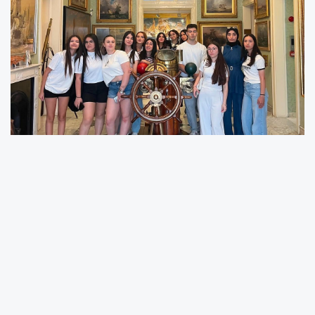
İzmir Büyükşehir Belediyesi’nin “Liseli Gençler
Müzede Geziyor” projesi kapsamında 2025-
2026 eğitim öğretim döneminde düzenlenen
kültürel gezilere, 31 farklı liseden yaklaşık bin
öğrenci katıldı. Yoğun ilgi gören proje, eylül