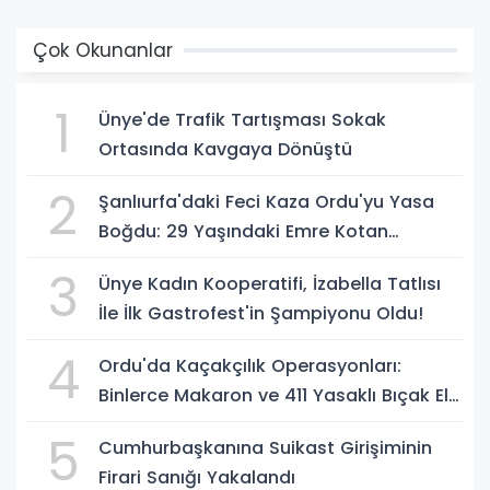
Çok Okunanlar
1
Ünye'de Trafik Tartışması Sokak
Ortasında Kavgaya Dönüştü
2
Şanlıurfa'daki Feci Kaza Ordu'yu Yasa
Boğdu: 29 Yaşındaki Emre Kotan
Yaşamını Yitirdi
3
Ünye Kadın Kooperatifi, İzabella Tatlısı
İle İlk Gastrofest'in Şampiyonu Oldu!
4
Ordu'da Kaçakçılık Operasyonları:
Binlerce Makaron ve 411 Yasaklı Bıçak Ele
Geçirildi
5
Cumhurbaşkanına Suikast Girişiminin
Firari Sanığı Yakalandı