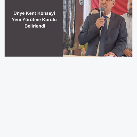
Ünye’de yerel katılımı güçlendirmek ve kent
yaşamını daha yaşanabilir hale getirmek
amacıyla faaliyet gösteren Ünye Kent
Konseyi’nde 2025 yılı yürütme kurulu belli oldu.
Yapılan son toplantıda farklı sivil toplum
kuruluşları, meslek odaları, siyasi partiler ve
kamu temsilcilerinin yer aldığı yeni yürütme