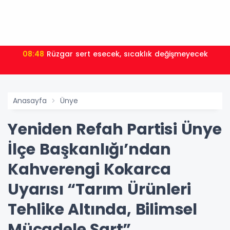
07:30
Kayseri Melikgazi'den ücretsiz yaz kursları
Anasayfa
Ünye
Yeniden Refah Partisi Ünye
İlçe Başkanlığı’ndan
Kahverengi Kokarca
Uyarısı “Tarım Ürünleri
Tehlike Altında, Bilimsel
Mücadele Şart”