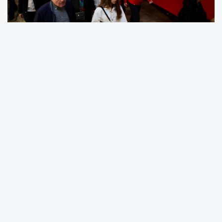
19 Mayıs Atatürk’ü Anma, Gençlik ve Spor
Bayramı etkinlikleri kapsamında Ordu’da
düzenlenen Gençlik Yürüyüşü geniş katılımla
gerçekleşti. Köprübaşı Ceren Özdemir
Meydanı’ndan başlayan yürüyüşe protokol
üyeleri, vatandaşlar ve çok sayıda genç
katıldı. Bayram kutlamaları çerçevesinde
organize edilen programda Türk bayrakları
taşındı, marşlar söylendi. 1919 yılında Gazi
Mustafa Kemal Atatürk’ün Samsun’a çıkarak
Milli Mücadele’yi başlattığı 19 Mayıs’ın yıl
dönümünde kent genelinde farklı etkinlikler