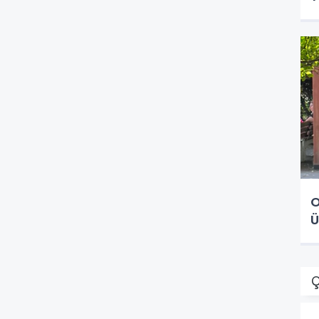
O
Ü
Ç