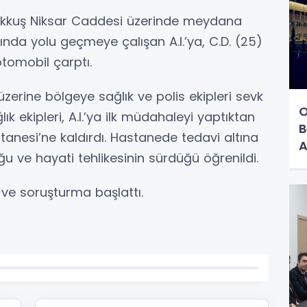
 Akkuş Niksar Caddesi üzerinde meydana
şında yolu geçmeye çalışan A.I.’ya, C.D. (25)
tomobil çarptı.
zerine bölgeye sağlık ve polis ekipleri sevk
O
lık ekipleri, A.I.’ya ilk müdahaleyi yaptıktan
B
anesi’ne kaldırdı. Hastanede tedavi altına
A
ğu ve hayati tehlikesinin sürdüğü öğrenildi.
e ve soruşturma başlattı.