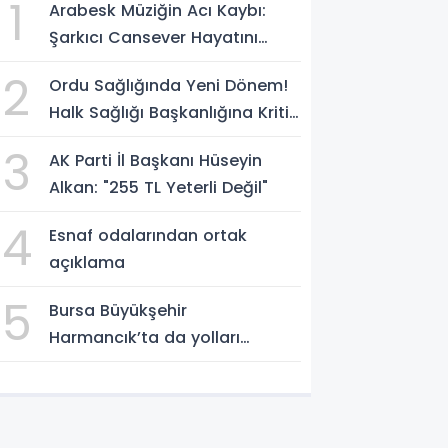
1
Arabesk Müziğin Acı Kaybı:
Şarkıcı Cansever Hayatını
Kaybetti
2
Ordu Sağlığında Yeni Dönem!
Halk Sağlığı Başkanlığına Kritik
Atama
3
AK Parti İl Başkanı Hüseyin
Alkan: "255 TL Yeterli Değil"
4
Esnaf odalarından ortak
açıklama
5
Bursa Büyükşehir
Harmancık’ta da yolları
yeniliyor