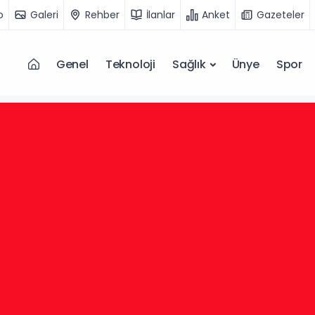
o
Galeri
Rehber
İlanlar
Anket
Gazeteler
Genel
Teknoloji
Sağlık
Ünye
Spor