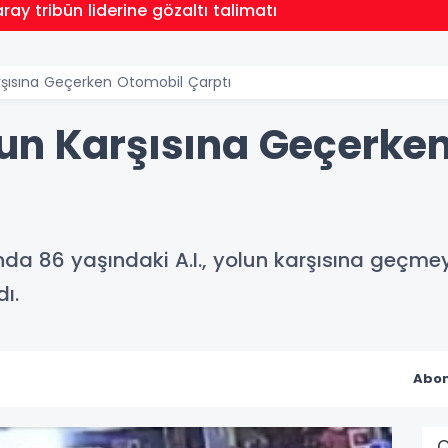
ay tribün liderine gözaltı talimatı
rşısına Geçerken Otomobil Çarptı
un Karşısına Geçerke
da 86 yaşındaki A.I., yolun karşısına geçmeye
ı.
Abon