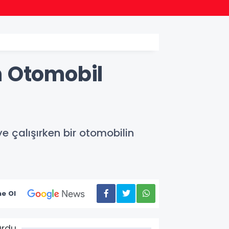
15:33
Kepsu
n Otomobil
 çalışırken bir otomobilin
e Ol
Ordu