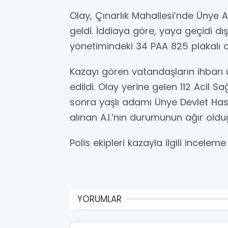
Olay, Çınarlık Mahallesi’nde Ünye
geldi. İddiaya göre, yaya geçidi dı
yönetimindeki 34 PAA 825 plakalı o
Kazayı gören vatandaşların ihbarı ü
edildi. Olay yerine gelen 112 Acil Sağ
sonra yaşlı adamı Ünye Devlet Hast
alınan A.I.’nın durumunun ağır oldu
Polis ekipleri kazayla ilgili incelem
YORUMLAR