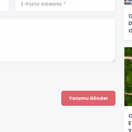
E-Posta Adresiniz *
O
D
O
O
E
Y