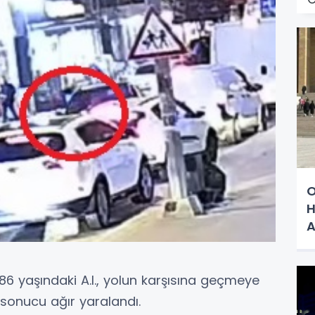
O
H
6 yaşındaki A.I., yolun karşısına geçmeye
 sonucu ağır yaralandı.