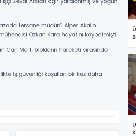
i işçi Zeval Arslan ağır yaralanmış ve yoğun
kazada tersane müdürü Alper Akalın
Ü
ühendisi Özkan Kara hayatını kaybetmişti.
B
n Can Mert, blokların hareketi sırasında
te iş güvenliği koşulları bir kez daha
Ü
K