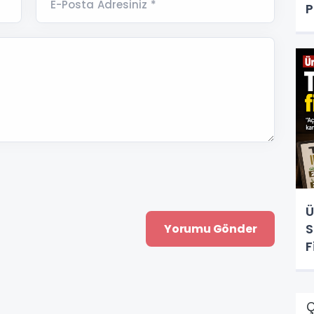
E-Posta Adresiniz *
P
Ü
S
F
Ç