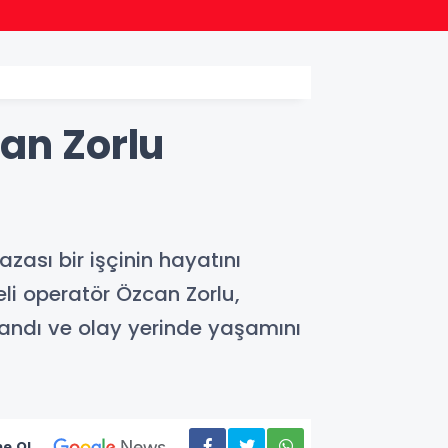
18:47
AK Par
an Zorlu
ası bir işçinin hayatını
i operatör Özcan Zorlu,
andı ve olay yerinde yaşamını
e Ol