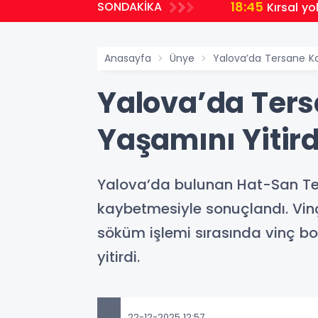
18:45
SONDAKİKA
Kırsal yo
Anasayfa
Ünye
Yalova’da Tersane Kaz
Yalova’da Ters
Yaşamını Yitird
Yalova’da bulunan Hat-San Ter
kaybetmesiyle sonuçlandı. Vin
söküm işlemi sırasında vinç b
yitirdi.
22-12-2025 12:57