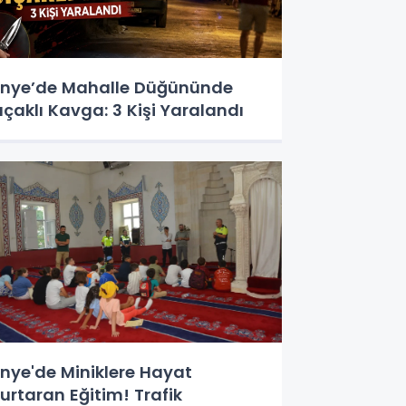
nye’de Mahalle Düğününde
ıçaklı Kavga: 3 Kişi Yaralandı
nye'de Miniklere Hayat
urtaran Eğitim! Trafik