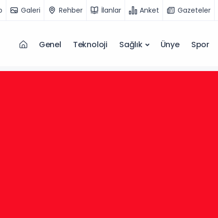
o
Galeri
Rehber
İlanlar
Anket
Gazeteler
Genel
Teknoloji
Sağlık
Ünye
Spor