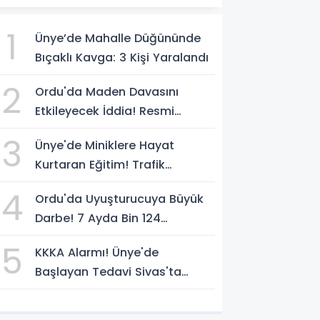
1
Ünye’de Mahalle Düğününde
Bıçaklı Kavga: 3 Kişi Yaralandı
2
Ordu'da Maden Davasını
Etkileyecek İddia! Resmi
Yazılarda Büyük Fark
3
Ünye'de Miniklere Hayat
Kurtaran Eğitim! Trafik
Polislerinden Uygulamalı Ders
4
Ordu'da Uyuşturucuya Büyük
Darbe! 7 Ayda Bin 124
Operasyon
5
KKKA Alarmı! Ünye'de
Başlayan Tedavi Sivas'ta
Acıyla Son Buldu