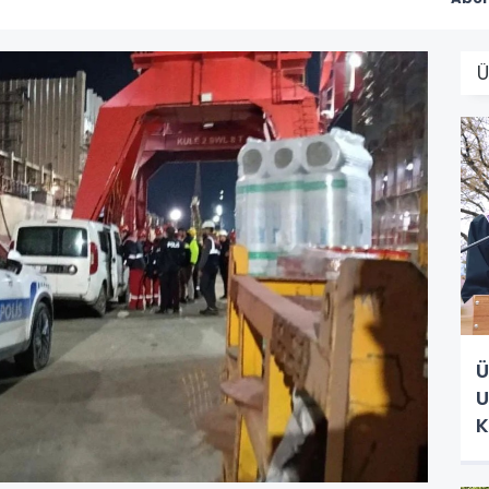
Ü
U
K