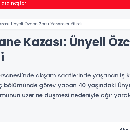
llara neşter
ası: Ünyeli Özcan Zorlu Yaşamını Yitirdi
ane Kazası: Ünyeli Özc
i
sanesi’nde akşam saatlerinde yaşanan iş kaz
ç bölümünde görev yapan 40 yaşındaki Ünyel
omunun üzerine düşmesi nedeniyle ağır yaral
Abon