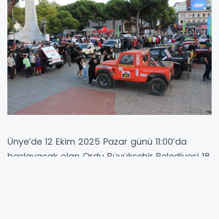
Ünye’de 12 Ekim 2025 Pazar günü 11:00’da
başlayacak olan Ordu Büyükşehir Belediyesi 18.
Karadeniz Off-Road Kupası 5. Ayak Ünye Final
Yarışları, Enes Coşkan Etabı öncesi seremonik
start töreni düzenlendi.