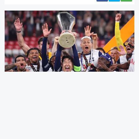
İngiltere Premier Lig ekibi
Tottenham
Hotspur
, sezon sonunda önemli bir karar
alarak teknik direktör
Ange Postecoglou
ile