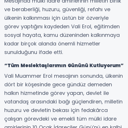
Mesajında mülki idare amirlerinin milletin birlik
ve beraberliği, huzuru, güvenliği, refahı ve
ülkenin kalkınması için üstün bir özveriyle
görev yaptığını kaydeden Vali Erol, eğitimden
sosyal hayata, kamu düzeninden kalkınmaya
kadar birçok alanda önemli hizmetler
sunulduğunu ifade etti.
“Tüm Meslektaşlarımın Gününü Kutluyorum”
Vali Muammer Erol mesajının sonunda, ülkenin
dört bir köşesinde gece gündüz demeden
halkın hizmetinde görev yapan, devlet ile
vatandaş arasındaki bağı güçlendiren, milletin
huzuru ve devletin bekası için fedakârca
çalışan görevdeki ve emekli tüm mülki idare
amirlerinin 10 Ocak İdareciler Günü’nü en kalbi