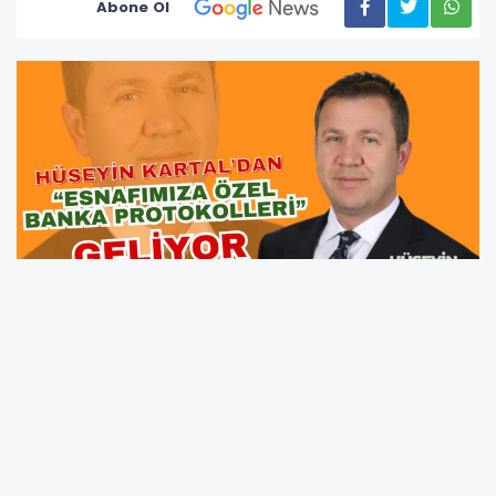
Abone Ol
Ünye Terziler, Kuaförler Esnaf ve Sanatkârlar
Odası Başkan Adayı Hüseyin Kartal, başkan
seçilmesi halinde hayata geçirmeyi planladığı
projeleri açıklamayı sürdürüyor. Kartal’ın