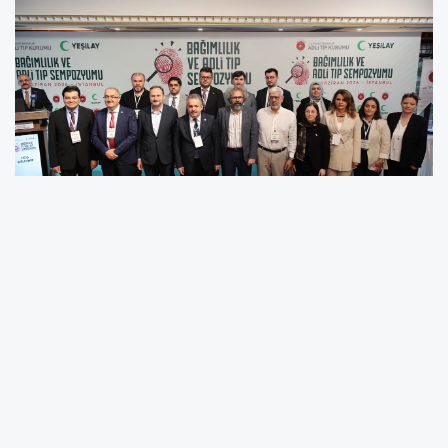
Türkiye Yeşilay Cemiyeti ve Adli Tıp Kurumu,
İstanbul'da "Bağımlılık ve Adli Tıp
Sempozyumu" düzenledi. Uzmanların katıldığı
etkinlikte bağımlılığın adli, tıbbi ve sosyal
boyutları ile kurumlar arası iş birliği ele alındı.