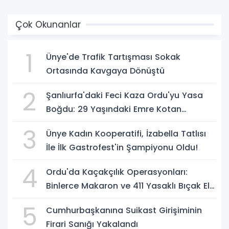
Çok Okunanlar
1
Ünye'de Trafik Tartışması Sokak
Ortasında Kavgaya Dönüştü
2
Şanlıurfa'daki Feci Kaza Ordu'yu Yasa
Boğdu: 29 Yaşındaki Emre Kotan
Yaşamını Yitirdi
3
Ünye Kadın Kooperatifi, İzabella Tatlısı
İle İlk Gastrofest'in Şampiyonu Oldu!
4
Ordu'da Kaçakçılık Operasyonları:
Binlerce Makaron ve 411 Yasaklı Bıçak Ele
Geçirildi
5
Cumhurbaşkanına Suikast Girişiminin
Firari Sanığı Yakalandı