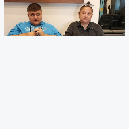
Ordu’nun Ünye ilçesinde yaşayan Özge Bora,
otizmli oğlu için başlattığı hak arayışını açlık
grevine dönüştürdü. Oğlunun engelli
raporunda yapılan değişiklik nedeniyle bakım
maaşının kesildiğini belirten Bora, “Ben sadaka
değil, çocuğumun hakkını istiyorum” diyerek