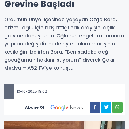
Grevine Başladı
Ordu’nun Ünye ilçesinde yaşayan Özge Bora,
otizmli oğlu için başlattığı hak arayışını açlık
grevine dönüştürdü. Oğlunun engelli raporunda
yapılan değişiklik nedeniyle bakım maaşının
kesildiğini belirten Bora, “Ben sadaka değil,
çocuğumun hakkını istiyorum” diyerek Çakır
Medya – A52 TV’ye konuştu.
10-10-2025 18:02
Abone Ol