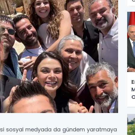
E
M
O
öncesi sosyal medyada da gündem yaratmaya