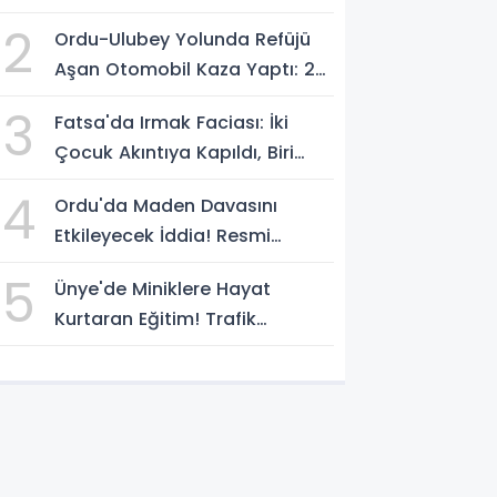
2
Ordu-Ulubey Yolunda Refüjü
Aşan Otomobil Kaza Yaptı: 2
Yaralı
3
Fatsa'da Irmak Faciası: İki
Çocuk Akıntıya Kapıldı, Biri
Yaşamını Yitirdi
4
Ordu'da Maden Davasını
Etkileyecek İddia! Resmi
Yazılarda Büyük Fark
5
Ünye'de Miniklere Hayat
Kurtaran Eğitim! Trafik
Polislerinden Uygulamalı Ders