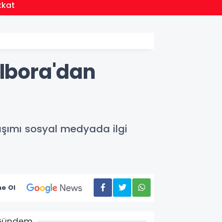
14:11
Nilüfer’de Kent Rehberi ve İmar Durumu 
Albora'dan
laşımı sosyal medyada ilgi
e Ol
Gündem