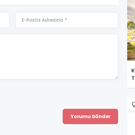
E-Posta Adresiniz *
K
T
Ç