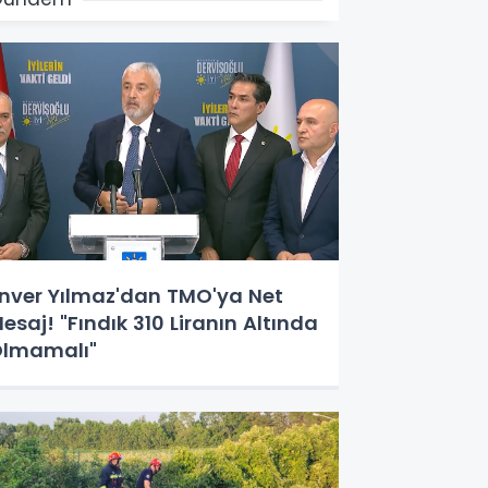
nver Yılmaz'dan TMO'ya Net
esaj! "Fındık 310 Liranın Altında
lmamalı"