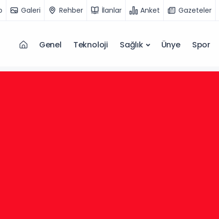
o
Galeri
Rehber
İlanlar
Anket
Gazeteler
Genel
Teknoloji
Sağlık
Ünye
Spor