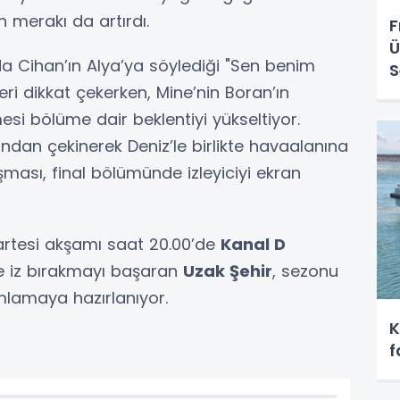
n merakı da artırdı.
F
Ü
nda Cihan’ın Alya’ya söylediği "Sen benim
S
ri dikkat çekerken, Mine’nin Boran’ın
i bölüme dair beklentiyi yükseltiyor.
ndan çekinerek Deniz’le birlikte havaalanına
ması, final bölümünde izleyiciyi ekran
zartesi akşamı saat 20.00’de
Kanal D
e iz bırakmayı başaran
Uzak Şehir
, sezonu
lamaya hazırlanıyor.
K
f