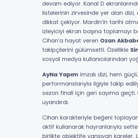
devam ediyor. Kanal D ekranlarınd
listelerinin zirvesinde yer alan diz
dikkat çekiyor. Mardin’in tarihi at
izleyiciyi ekran başına toplamayı b
Cihan’a hayat veren
Ozan Akbab
takipçilerini gülümsetti. Özellikle
Si
sosyal medya kullanıcılarından yoğ
AyNa Yapım
imzalı dizi, hem güç
performanslarıyla ilgiyle takip edi
sezon finali için geri sayıma geçti.
uyandırdı.
Cihan karakteriyle beğeni toplaya
aktif kullanarak hayranlarıyla sett
birlikte objektife yansıyan kareler, 