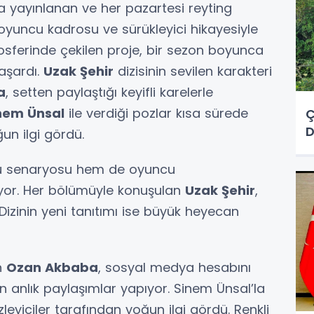
a yayınlanan ve her pazartesi reyting
i, oyuncu kadrosu ve sürükleyici hikayesiyle
mosferinde çekilen proje, bir sezon boyunca
aşardı.
Uzak Şehir
dizisinin sevilen karakteri
a
, setten paylaştığı keyifli karelerle
nem Ünsal
ile verdiği pozlar kısa sürede
Ç
D
un ilgi gördü.
lü senaryosu hem de oyuncu
liyor. Her bölümüyle konuşulan
Uzak Şehir
,
 Dizinin yeni tanıtımı ise büyük heyecan
n
Ozan Akbaba
, sosyal medya hesabını
en anlık paylaşımlar yapıyor. Sinem Ünsal’la
izleyiciler tarafından yoğun ilgi gördü. Renkli