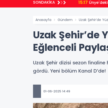
15:17
SONDAKİKA
Ünye'deki Acı Kayıp Sonrası Uyarı! Fındık 
Anasayfa
Gündem
Uzak Şehir’de Yüz
Uzak Şehir’de Y
Eğlenceli Payl
Uzak Şehir dizisi sezon finalin
gördü. Yeni bölüm Kanal D’de!
01-06-2025 14:49