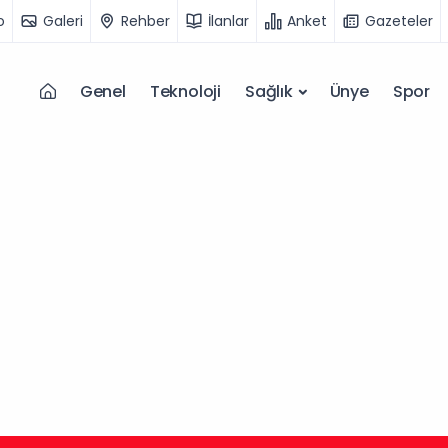
o
Galeri
Rehber
İlanlar
Anket
Gazeteler
Genel
Teknoloji
Sağlık
Ünye
Spor