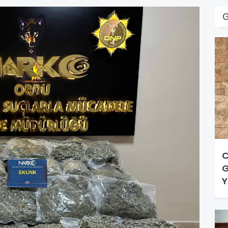
G
C
G
Y