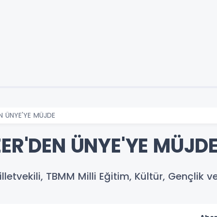
EN ÜNYE'YE MÜJDE
ZER'DEN ÜNYE'YE MÜJD
letvekili, TBMM Milli Eğitim, Kültür, Gençlik