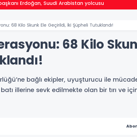
aşkanı Erdoğan, Suudi Arabistan yolcusu
u: 68 Kilo Skunk Ele Geçirildi, İki Şüpheli Tutuklandı!
asyonu: 68 Kilo Skunk 
uklandı!
rlüğü’ne bağlı ekipler, uyuşturucu ile müca
batı illerine sevk edilmekte olan bir tırı ve iç
Abon