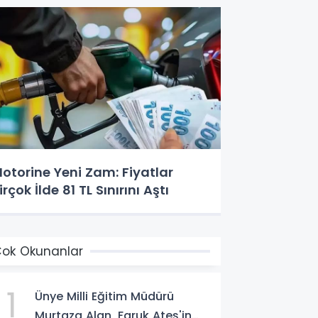
otorine Yeni Zam: Fiyatlar
irçok İlde 81 TL Sınırını Aştı
ok Okunanlar
1
Ünye Milli Eğitim Müdürü
Murtaza Alan, Faruk Ateş'in