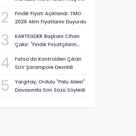
Atölyesini İnceledi
2
Fındık Fiyatı Açıklandı: TMO
2026 Alım Fiyatlarını Duyurdu
3
KARTEGDER Başkanı Cihan
Çakır: "Fındık Fırsatçıların
Elinde Kalmasın"
4
Fatsa'da Kontrolden Çıkan
SUV Şarampole Devrildi
5
Yargıtay, Ordulu "Palu Ailesi"
Davasında Son Sözü Söyledi