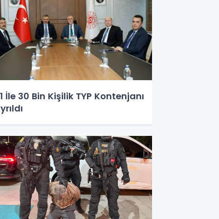
1 İle 30 Bin Kişilik TYP Kontenjanı
yrıldı