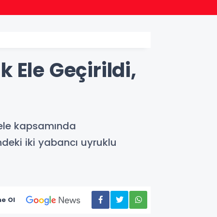
22:24
Bursa
Ele Geçirildi,
dele kapsamında
indeki iki yabancı uyruklu
e Ol