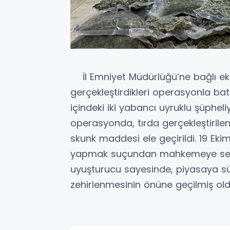
İl Emniyet Müdürlüğü’ne bağlı ek
gerçekleştirdikleri operasyonla batı 
içindeki iki yabancı uyruklu şüpheli
operasyonda, tırda gerçekleştiril
skunk maddesi ele geçirildi. 19 Ek
yapmak suçundan mahkemeye sevk ed
uyuşturucu sayesinde, piyasaya sü
zehirlenmesinin önüne geçilmiş ol