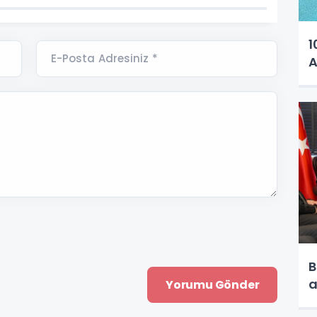
1
E-Posta Adresiniz *
A
B
a