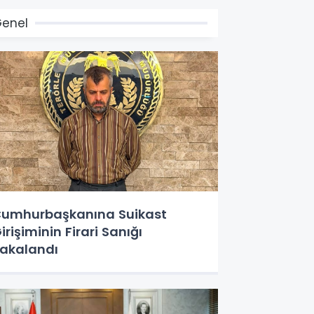
enel
umhurbaşkanına Suikast
irişiminin Firari Sanığı
akalandı