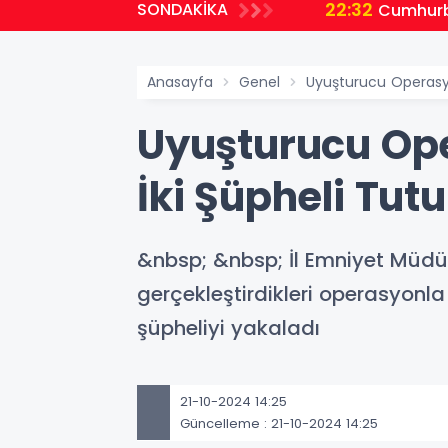
22:32
SONDAKİKA
planlıyoruz
Cumhurb
Anasayfa
Genel
Uyuşturucu Operasyon
Uyuşturucu Oper
İki Şüpheli Tut
&nbsp; &nbsp; İl Emniyet Müdü
gerçekleştirdikleri operasyonla 
şüpheliyi yakaladı
21-10-2024 14:25
Güncelleme : 21-10-2024 14:25