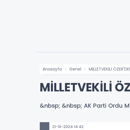
Anasayfa
Genel
MİLLETVEKİLİ ÖZER'D
MİLLETVEKİLİ Ö
&nbsp; &nbsp; AK Parti Ordu Mil
21-10-2024 14:42