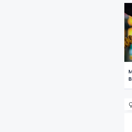
M
B
Ç