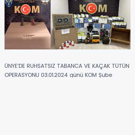
ÜNYE’DE RUHSATSIZ TABANCA VE KAÇAK TÜTÜN
OPERASYONU 03.01.2024 günü KOM Şube
Müdürlüğü Ünye Büro Amirliği görevlilerince
6136 SKM kapsamında yapılan Risk Analizi
çalışmalarında, -1 adet ruhsatsız Browning
tabanca -4 adet 9 mm çapında fişek ele
geçirildi. Konu ile ilgili yakalanan şüpheli şahıs
hakkında 6136 SKM suçundan adli tahkikat