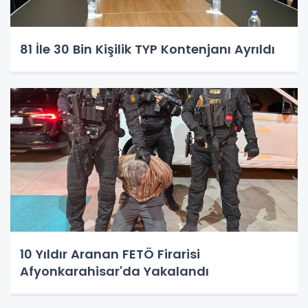
81 İle 30 Bin Kişilik TYP Kontenjanı Ayrıldı
10 Yıldır Aranan FETÖ Firarisi
Afyonkarahisar'da Yakalandı