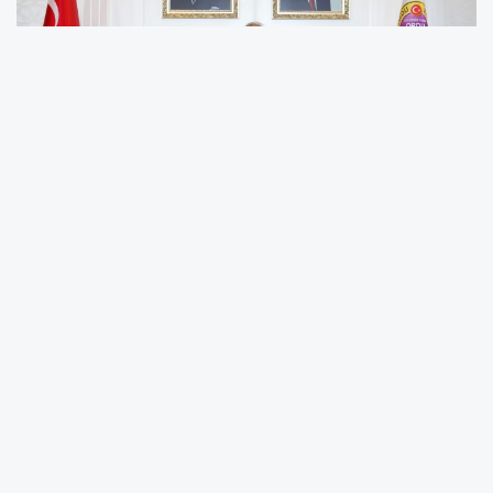
Ordu Valisi Muammer Erol, 24 Kasım
Öğretmenler Günü dolayısıyla yayımladığı
mesajında öğretmenlerin toplumun geleceğini
inşa eden en önemli güç olduğunu vurguladı.
Öğretmenliğin, özveri ve fedakârlık gerektiren
kutsal bir meslek olduğuna dikkat çeken Vali
Erol, eğitim neferlerinin toplumsal
dönüşümdeki kritik rolüne değindi.