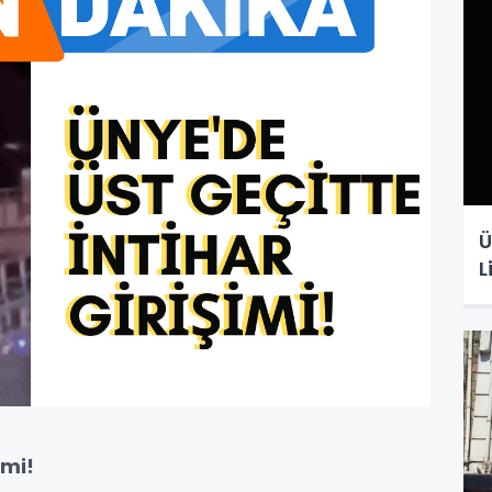
Ü
L
imi!