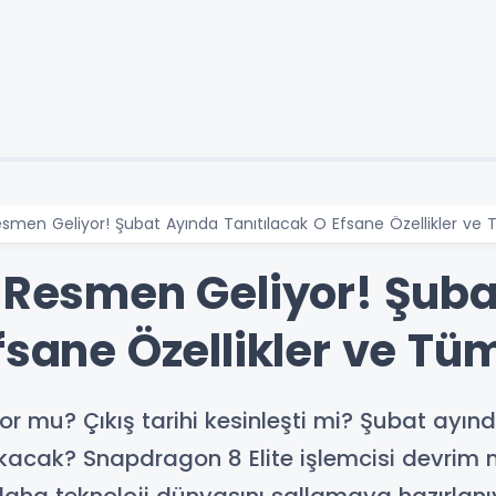
esmen Geliyor! Şubat Ayında Tanıtılacak O Efsane Özellikler ve
a Resmen Geliyor! Şub
fsane Özellikler ve Tü
or mu? Çıkış tarihi kesinleşti mi? Şubat ayın
ıkacak? Snapdragon 8 Elite işlemcisi devrim ni
 daha teknoloji dünyasını sallamaya hazırlanı