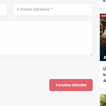
K
E-Posta Adresiniz *
Ü
M
A