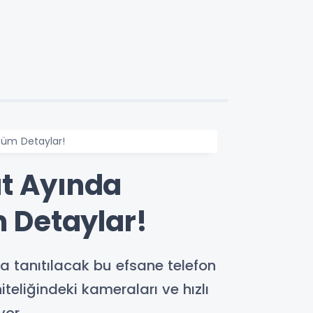
 Tüm Detaylar!
at Ayında
m Detaylar!
da tanıtılacak bu efsane telefon
teliğindeki kameraları ve hızlı
yor