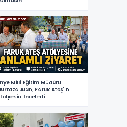
almasın"
nye Milli Eğitim Müdürü
urtaza Alan, Faruk Ateş'in
tölyesini İnceledi