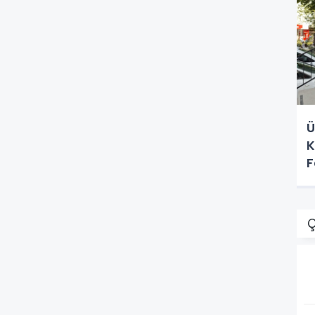
Ü
K
F
Ç