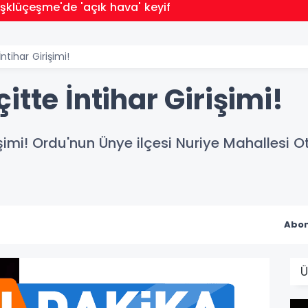
klüçeşme'de 'açık hava' keyif
ntihar Girişimi!
itte İntihar Girişimi!
işimi! Ordu'nun Ünye ilçesi Nuriye Mahallesi 
Abon