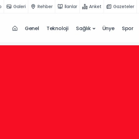
o
Galeri
Rehber
İlanlar
Anket
Gazeteler
Genel
Teknoloji
Sağlık
Ünye
Spor