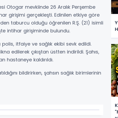
lesi Otogar mevkiinde 26 Aralık Perşembe
ar girişimi gerçekleşti. Edinilen etkiye göre
Y
nden taburcu olduğu öğrenilen R.Ş. (21) isimli
H
şte intihar girişiminde bulundu.
olis, itfaiye ve sağlık ekibi sevk edildi.
na edilerek çıkıştan üstten indirildi. Şahıs,
an hastaneye kaldırıldı.
atıldığını bildirirken, şahsın sağlık birimlerinin
K
"