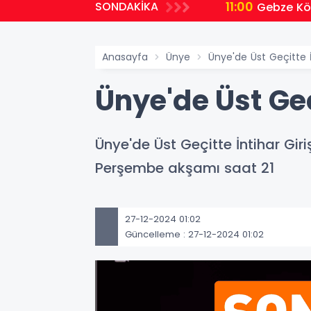
11:00
SONDAKİKA
yor
Gebze Köş
Anasayfa
Ünye
Ünye'de Üst Geçitte İ
Ünye'de Üst Geç
Ünye'de Üst Geçitte İntihar Gir
Perşembe akşamı saat 21
27-12-2024 01:02
Güncelleme : 27-12-2024 01:02