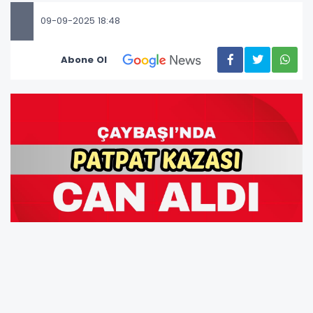
09-09-2025 18:48
Abone Ol
Çaybaşı ilçesi Köklük Mahallesi Sille mevkiinde