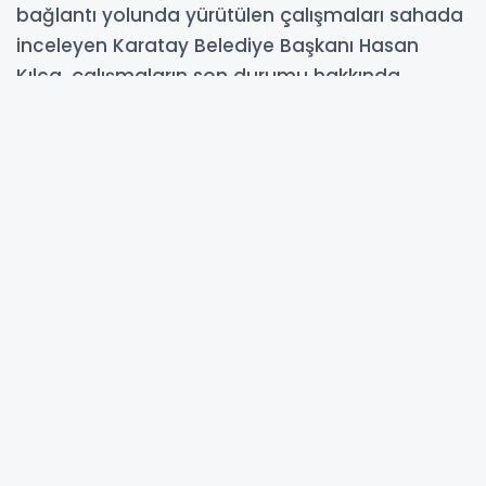
bağlantı yolunda yürütülen çalışmaları sahada
inceleyen Karatay Belediye Başkanı Hasan
Kılca, çalışmaların son durumu hakkında
yetkililerden bilgi aldı. “17,5 KİLOMETRELİK YOL
AĞINI BİRBİRİNE BAĞLIYORUZ” İncelemelerinin
ardından açıklamalarda bulunan Başkan
Hasan Kılca, merkeze uzak mahallelerde ulaşım
standartlarını yükseltmeye yönelik yatırımların
kararlılıkla sürdüğünü belirtti. Başkan Kılca,
“Merkeze uzak mahallelerimizde yol yenileme
ve genişletme çalışmalarımız devam ediyor.
Obruk bölgemizdeyiz. Altınekin ilçesine bağlı
Bademli Yaylası ile Burunkuyu Yaylası arasında
ve Burunkuyu Yaylası - Kızören Mahallesi
arasındaki yaklaşık 10,5 kilometrelik bağlantı
yolunu yeniliyoruz. Yine Kızören Mahallemiz ile