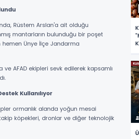
lundu
sında, Rüstem Arslan'a ait olduğu
K
anmış mantarların bulunduğu bir poşet
"
K
um hemen Ünye İlçe Jandarma
 ve AFAD ekipleri sevk edilerek kapsamlı
ı.
Destek Kullanılıyor
kipler ormanlık alanda yoğun mesai
akip köpekleri, dronlar ve diğer teknolojik
Ü