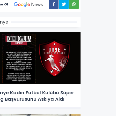
e Ol
Ünye
nye Kadın Futbol Kulübü Süper
ig Başvurusunu Askıya Aldı