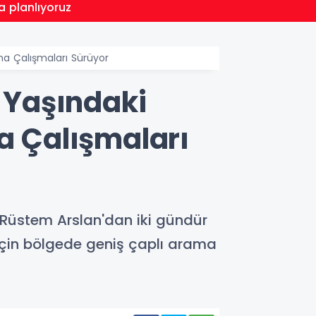
22:32
a planlıyoruz
Cumhu
 Çalışmaları Sürüyor
 Yaşındaki
 Çalışmaları
Rüstem Arslan'dan iki gündür
için bölgede geniş çaplı arama