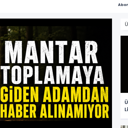
Abon
Ü
L