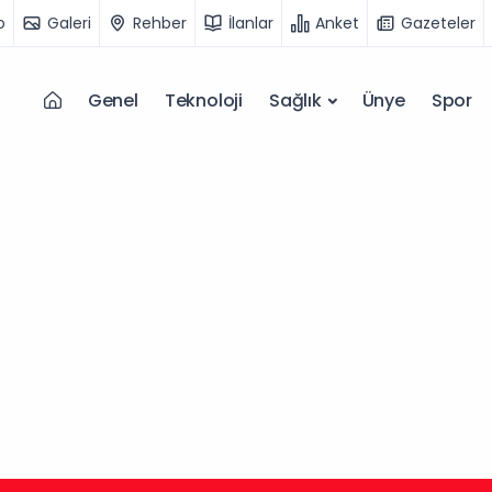
o
Galeri
Rehber
İlanlar
Anket
Gazeteler
Genel
Teknoloji
Sağlık
Ünye
Spor