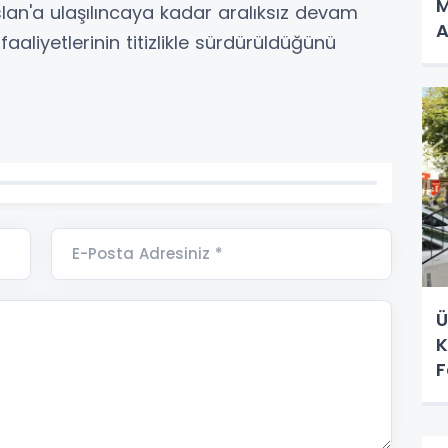
M
lan'a ulaşılıncaya kadar aralıksız devam
A
faaliyetlerinin titizlikle sürdürüldüğünü
E-Posta Adresiniz *
Ü
K
F