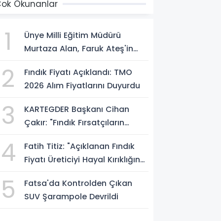
ok Okunanlar
1
Ünye Milli Eğitim Müdürü
Murtaza Alan, Faruk Ateş'in
Atölyesini İnceledi
2
Fındık Fiyatı Açıklandı: TMO
2026 Alım Fiyatlarını Duyurdu
3
KARTEGDER Başkanı Cihan
Çakır: "Fındık Fırsatçıların
Elinde Kalmasın"
4
Fatih Titiz: "Açıklanan Fındık
Fiyatı Üreticiyi Hayal Kırıklığına
Uğrattı"
5
Fatsa'da Kontrolden Çıkan
SUV Şarampole Devrildi