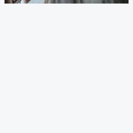
Türkiye İstatistik Kurumu tarafından açıklanan
2025 yılı evlenme istatistikleri, Ordu’daki
tabloyu ortaya koydu. Verilere göre 2025
yılında Ordu genelinde toplam 4 bin 446 evlilik
gerçekleşti. Resmi kayıtlara yansıyan
istatistiklerde 18 yaş altındaki evlilikler, akraba
evlilikleri ve eşler arasındaki yaş farkları dikkat
çekti. Açıklanan rakamlar, erken yaşta
evliliklerin ve belirli yaş gruplarındaki dağılımın
kent genelindeki evlilik profilini gözler önüne
serdi. TÜİK verilerine göre hem 18 yaş altı
evlilikler hem de genç yaş grubundaki oranlar
kamuoyunda tartışılan başlıklar arasında yer