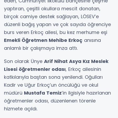
eden, Cumhuriyet İlkokulu bahçesine çeşme
yaptıran, çeşitli okullara mescit donatan,
birçok camiye destek sağlayan, LÖSEV’e
düzenli bağış yapan ve çok sayıda öğrenciye
burs veren Erkoç ailesi, bu kez merhume eşi
Emekli Öğretmen Mehibe Erkoç
anısına
anlamlı bir çalışmaya imza attı.
Son olarak Ünye
Arif Nihat Asya Kız Meslek
Lisesi öğretmenler odası
, Erkoç ailesinin
katkılarıyla baştan sona yenilendi. Oğulları
Kadir ve Uğur Erkoç’un öncülüğü ve okul
müdürü
Mustafa Temiz
’in ilgisiyle hazırlanan
öğretmenler odası, düzenlenen törenle
hizmete açıldı.