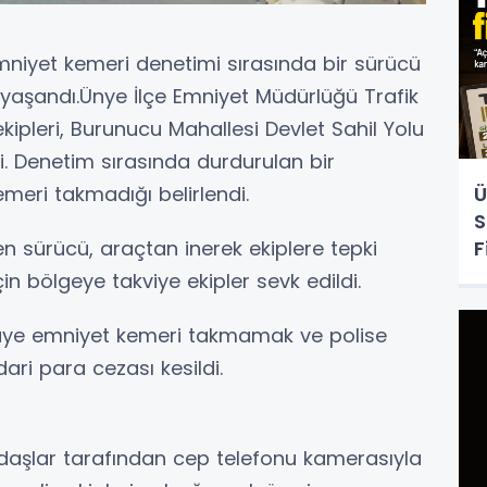
mniyet kemeri denetimi sırasında bir sürücü
ik yaşandı.Ünye İlçe Emniyet Müdürlüğü Trafik
kipleri, Burunucu Mahallesi Devlet Sahil Yolu
di. Denetim sırasında durdurulan bir
Ü
eri takmadığı belirlendi.
S
F
 sürücü, araçtan inerek ekiplere tepki
in bölgeye takviye ekipler sevk edildi.
üye emniyet kemeri takmamak ve polise
ari para cezası kesildi.
ı
daşlar tarafından cep telefonu kamerasıyla