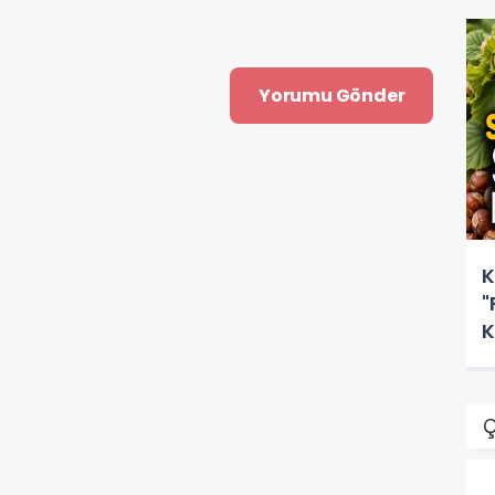
K
"
K
Ç