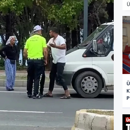
Ü
K
P