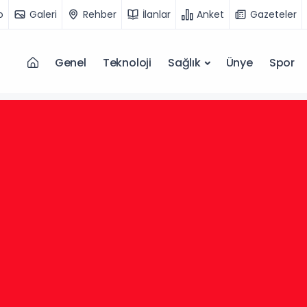
o
Galeri
Rehber
İlanlar
Anket
Gazeteler
Genel
Teknoloji
Sağlık
Ünye
Spor