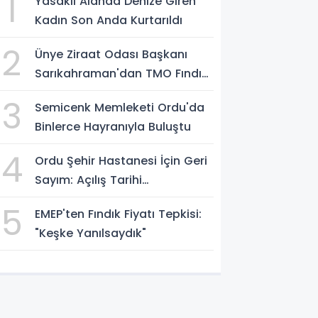
1
Yasaklı Alanda Denize Giren
Kadın Son Anda Kurtarıldı
2
Ünye Ziraat Odası Başkanı
Sarıkahraman'dan TMO Fındık
Fiyatına Tepki
3
Semicenk Memleketi Ordu'da
Binlerce Hayranıyla Buluştu
4
Ordu Şehir Hastanesi İçin Geri
Sayım: Açılış Tarihi
Konuşuluyor
5
EMEP'ten Fındık Fiyatı Tepkisi:
"Keşke Yanılsaydık"