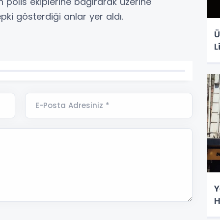
 polis ekiplerine bağırarak üzerine
pki gösterdiği anlar yer aldı.
Ü
L
E-Posta Adresiniz *
Y
H