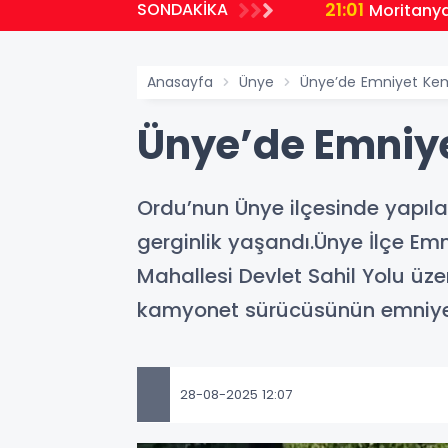
21:01
SONDAKİKA
malı Ders
Moritanya
Anasayfa
Ünye
Ünye’de Emniyet Kem
Ünye’de Emniye
Ordu’nun Ünye ilçesinde yapılan
gerginlik yaşandı.Ünye İlçe Emn
Mahallesi Devlet Sahil Yolu üze
kamyonet sürücüsünün emniyet 
28-08-2025 12:07