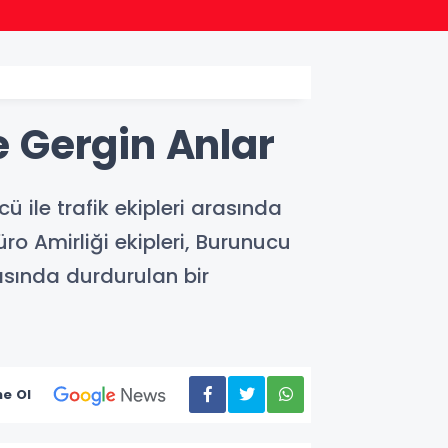
20:57
Bakan
 Gergin Anlar
 ile trafik ekipleri arasında
ro Amirliği ekipleri, Burunucu
rasında durdurulan bir
e Ol