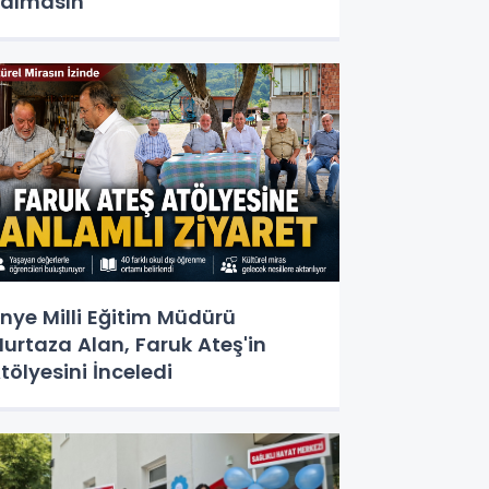
almasın"
nye Milli Eğitim Müdürü
urtaza Alan, Faruk Ateş'in
tölyesini İnceledi