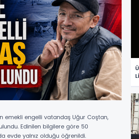
Ü
L
en emekli engelli vatandaş Uğur Coştan,
undu. Edinilen bilgilere göre 50
da evde yalnız olduğu öğrenildi.