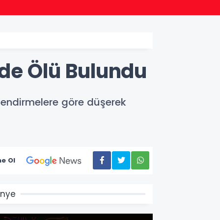
22:24
Bursa
nde Ölü Bulundu
lendirmelere göre düşerek
e Ol
Ünye