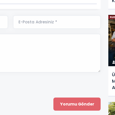
K
E-Posta Adresiniz *
Ü
M
A