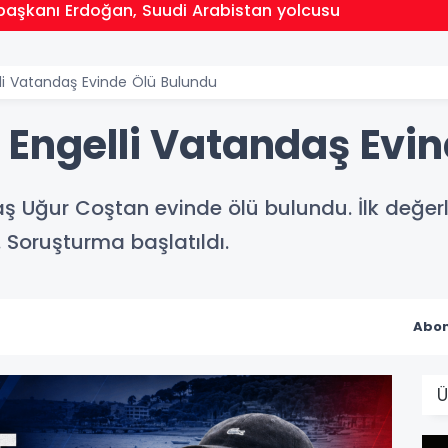
aşkanı Erdoğan, Suudi Arabistan yolcusu
li Vatandaş Evinde Ölü Bulundu
 Engelli Vatandaş Evi
aş Uğur Coştan evinde ölü bulundu. İlk değer
 Soruşturma başlatıldı.
Abon