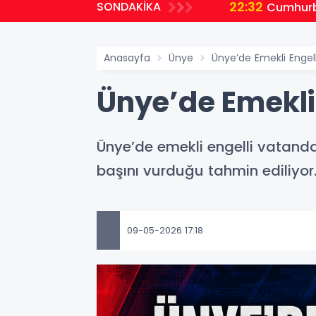
22:32
SONDAKİKA
planlıyoruz
Cumhurb
Anasayfa
Ünye
Ünye’de Emekli Engel
Ünye’de Emekli
Ünye’de emekli engelli vatand
başını vurduğu tahmin ediliyor.
09-05-2026 17:18