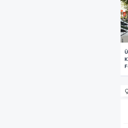
Ü
K
F
Ç