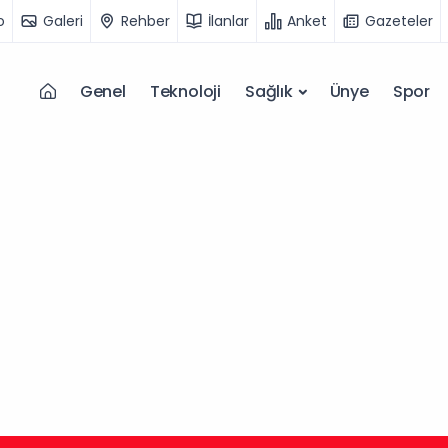
o
Galeri
Rehber
İlanlar
Anket
Gazeteler
Genel
Teknoloji
Sağlık
Ünye
Spor