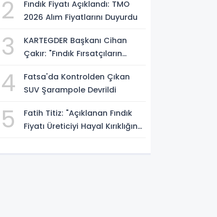
2
Fındık Fiyatı Açıklandı: TMO
2026 Alım Fiyatlarını Duyurdu
3
KARTEGDER Başkanı Cihan
Çakır: "Fındık Fırsatçıların
Elinde Kalmasın"
4
Fatsa'da Kontrolden Çıkan
SUV Şarampole Devrildi
5
Fatih Titiz: "Açıklanan Fındık
Fiyatı Üreticiyi Hayal Kırıklığına
Uğrattı"