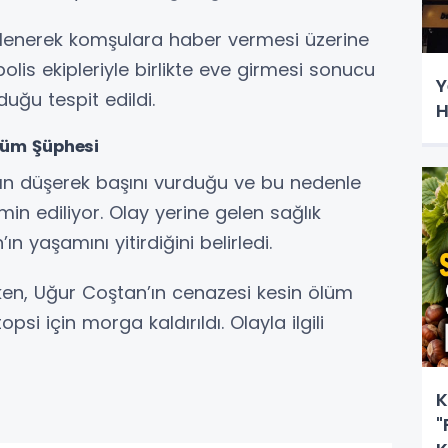
lenerek komşulara haber vermesi üzerine
 polis ekipleriyle birlikte eve girmesi sonucu
Y
uğu tespit edildi.
H
lüm Şüphesi
’ın düşerek başını vurduğu ve bu nedenle
in ediliyor. Olay yerine gelen sağlık
ın yaşamını yitirdiğini belirledi.
ken, Uğur Coştan’ın cenazesi kesin ölüm
si için morga kaldırıldı. Olayla ilgili
K
"