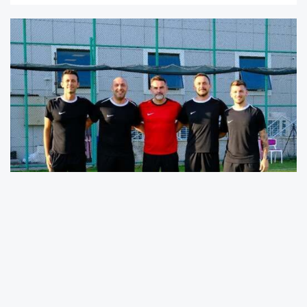
52 Orduspor
, 2025-2026 sezonuna güçlü bir
başlangıç yapmak adına teknik kadrosunu
resmen açıkladı. Kulüpten yapılan
bilgilendirmeye göre takımın başında
Teknik
Direktör Bülent Yenihayat
yer alacak. Yeni