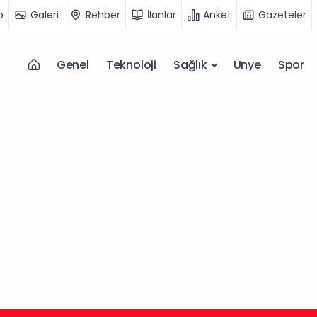
o
Galeri
Rehber
İlanlar
Anket
Gazeteler
Genel
Teknoloji
Sağlık
Ünye
Spor