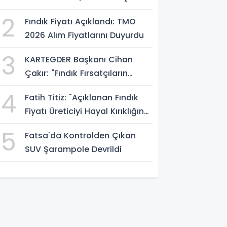
Atölyesini İnceledi
2
Fındık Fiyatı Açıklandı: TMO
2026 Alım Fiyatlarını Duyurdu
3
KARTEGDER Başkanı Cihan
Çakır: "Fındık Fırsatçıların
Elinde Kalmasın"
4
Fatih Titiz: "Açıklanan Fındık
Fiyatı Üreticiyi Hayal Kırıklığına
Uğrattı"
5
Fatsa'da Kontrolden Çıkan
SUV Şarampole Devrildi