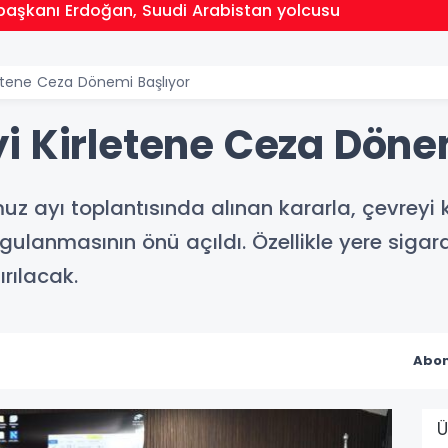
aşkanı Erdoğan, Suudi Arabistan yolcusu
etene Ceza Dönemi Başlıyor
i Kirletene Ceza Döne
z ayı toplantısında alınan kararla, çevreyi ka
gulanmasının önü açıldı. Özellikle yere sigar
ırılacak.
Abon