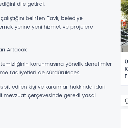
diğini dile getirdi.
çalıştığını belirten Tavlı, belediye
lemek yerine yeni hizmet ve projelere
arı Artacak
Ü
emizliğinin korunmasına yönelik denetimler
K
dirme faaliyetleri de sürdürülecek.
F
espit edilen kişi ve kurumlar hakkında idari
li mevzuat çerçevesinde gerekli yasal
Ç