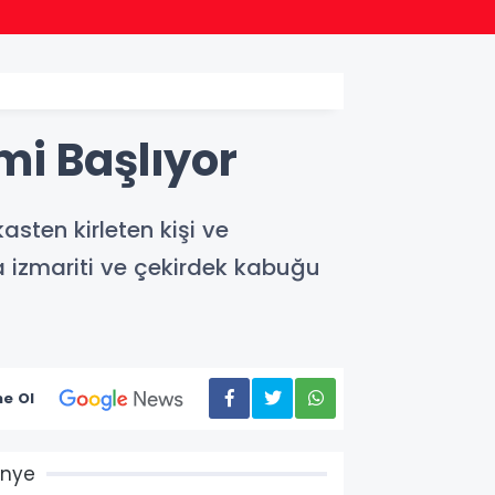
22:24
Bursa
mi Başlıyor
sten kirleten kişi ve
a izmariti ve çekirdek kabuğu
e Ol
Ünye