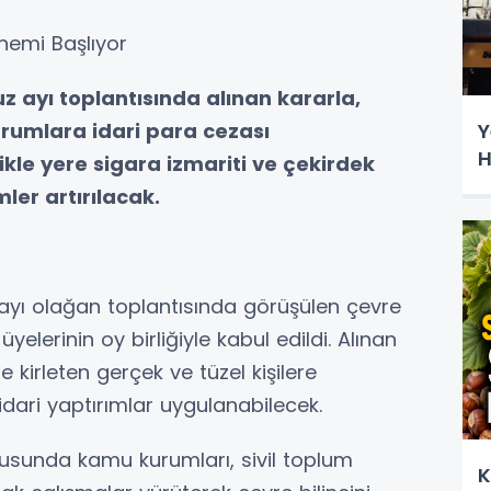
nemi Başlıyor
 ayı toplantısında alınan kararla,
Y
kurumlara idari para cezası
H
ikle yere sigara izmariti ve çekirdek
ler artırılacak.
ayı olağan toplantısında görüşülen çevre
lerinin oy birliğiyle kabul edildi. Alınan
lde kirleten gerçek ve tüzel kişilere
dari yaptırımlar uygulanabilecek.
nusunda kamu kurumları, sivil toplum
K