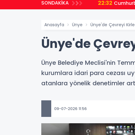
22:32
SONDAKİKA
planlıyoruz
Cumhurb
Anasayfa
Ünye
Ünye'de Çevreyi Kirl
Ünye'de Çevrey
Ünye Belediye Meclisi'nin Temmu
kurumlara idari para cezası uy
atanlara yönelik denetimler art
09-07-2026 11:56