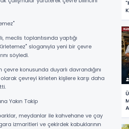
tak çalışmalar yürüterek çevre bilincini
"
K
temez"
ı, meclis toplantısında yaptığı
irletemez" sloganıyla yeni bir çevre
ını söyledi.
 çevre konusunda duyarlı davrandığını
 olarak çevreyi kirleten kişilere karşı daha
ti.
Ü
M
una Yakın Takip
A
, parklar, meydanlar ile kahvehane ve çay
gara izmaritleri ve çekirdek kabuklarının