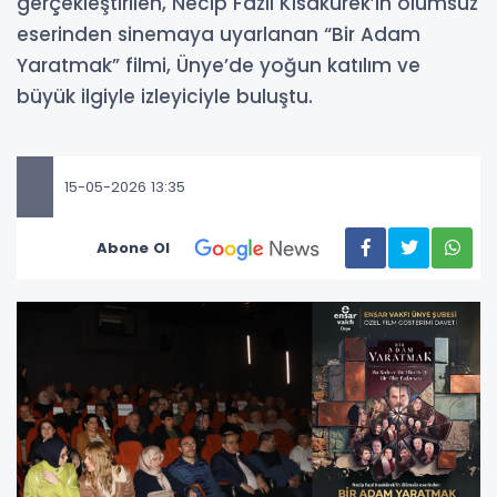
gerçekleştirilen, Necip Fazıl Kısakürek’in ölümsüz
eserinden sinemaya uyarlanan “Bir Adam
Yaratmak” filmi, Ünye’de yoğun katılım ve
büyük ilgiyle izleyiciyle buluştu.
15-05-2026 13:35
Abone Ol