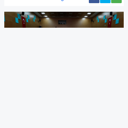
Ordu’da Madencilik Masaya Yatırıldı: Kamu
Kurumları ve STK’lar Aynı Toplantıda
Buluştu