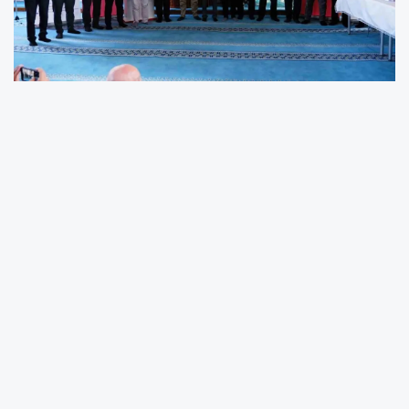
Yarışmada din görevlileri,
ezanı en güzel şekilde okumak
için yarıştı. Ordu İkizce'den
Emin Çılgın birinci, Adana
Seyhan'dan Faruk Güzel ikinci,
aslen Ünyeli olup Gaziantep
Şehitkamil'de görevli Nurullah
Duman ise üçüncü oldu.
Yarışma, ezanın önemini