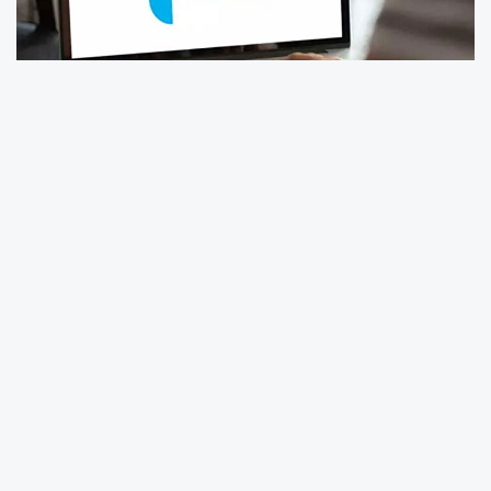
Türkiye İş Kurumu (İŞKUR), Ordu genelinde
güncel iş ilanlarını duyurdu. Bu hafta öne çıkan
ilanlarda en çok talep gören meslekler
temizlik görevlisi
ve
konfeksiyon işçisi
oldu.
Başvurular İŞKUR E-Şube üzerinden online
olarak gerçekleştiriliyor.
Altınordu, Fatsa, Ünye ve Çatalpınar’da
Personel Alımı
Ordu’nun farklı ilçelerinde birçok kurum ve
işletme yeni personel alımı yapacak. İlanlarda