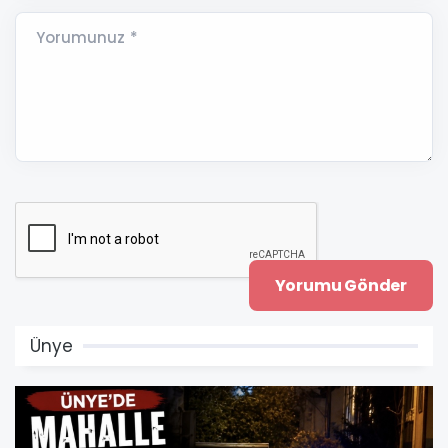
Yorumunuz *
Ünye