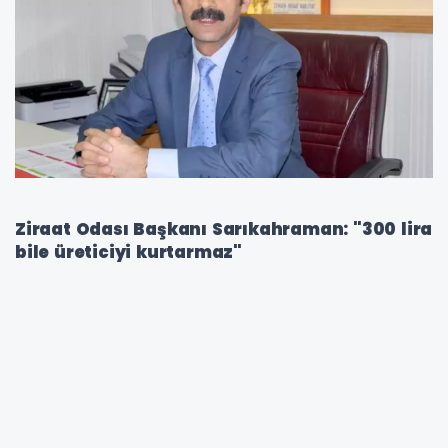
Ziraat Odası Başkanı Sarıkahraman: "300 lira
bile üreticiyi kurtarmaz"
Fındık hasadına günler kala Ünye Ziraat Odası
Başkanı Osman Sarıkahraman, artan
maliyetler ve yetersiz destekler nedeniyle 300
TL’lik taban fiyatın bile üreticiyi
kurtarmayacağını söyledi.