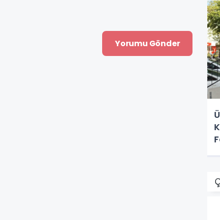
Ü
K
F
Ç