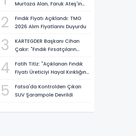
Murtaza Alan, Faruk Ateş'in
Atölyesini İnceledi
2
Fındık Fiyatı Açıklandı: TMO
2026 Alım Fiyatlarını Duyurdu
3
KARTEGDER Başkanı Cihan
Çakır: "Fındık Fırsatçıların
Elinde Kalmasın"
4
Fatih Titiz: "Açıklanan Fındık
Fiyatı Üreticiyi Hayal Kırıklığına
Uğrattı"
5
Fatsa'da Kontrolden Çıkan
SUV Şarampole Devrildi