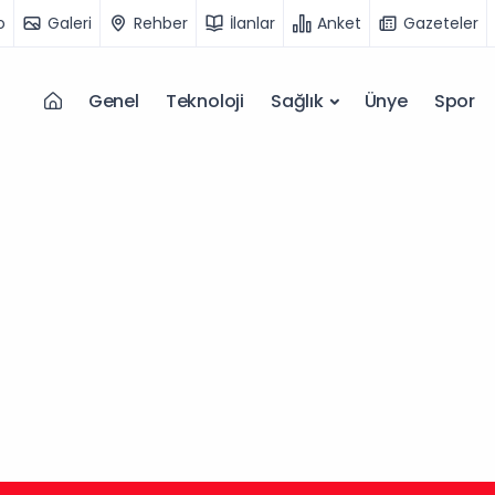
o
Galeri
Rehber
İlanlar
Anket
Gazeteler
Genel
Teknoloji
Sağlık
Ünye
Spor