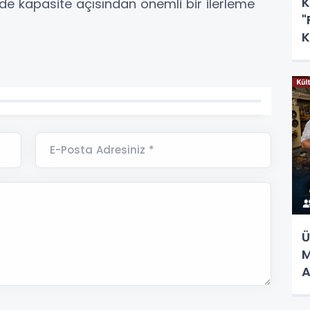
K
de kapasite açısından önemli bir ilerleme
"
K
E-Posta Adresiniz *
Ü
M
A