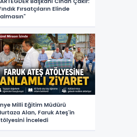
ARTEGDER Başkanı Cihan Çakır:
Fındık Fırsatçıların Elinde
almasın"
nye Milli Eğitim Müdürü
urtaza Alan, Faruk Ateş'in
tölyesini İnceledi