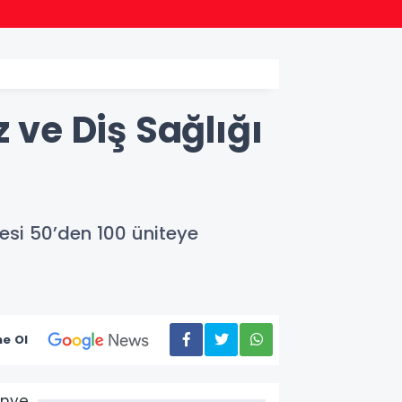
22:38
Başka
 ve Diş Sağlığı
esi 50’den 100 üniteye
e Ol
Ünye