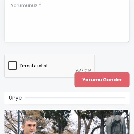
Yorumunuz *
Ünye