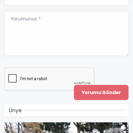
Yorumunuz *
Ünye