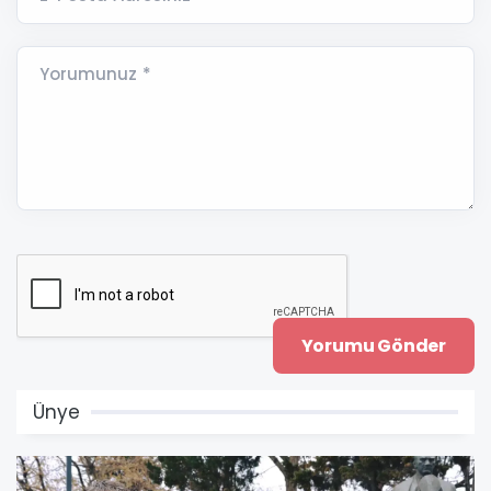
Yorumunuz *
Ünye