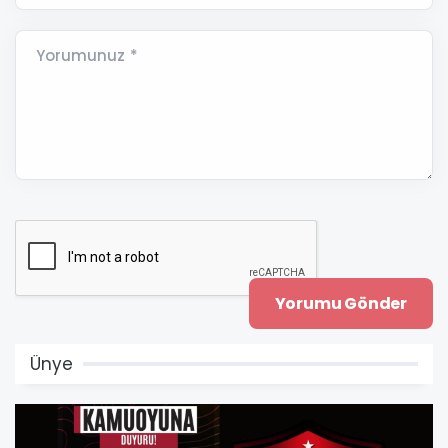
Yorumunuz *
Ünye