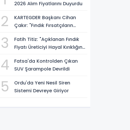
2026 Alım Fiyatlarını Duyurdu
2
KARTEGDER Başkanı Cihan
Çakır: "Fındık Fırsatçıların
Elinde Kalmasın"
3
Fatih Titiz: "Açıklanan Fındık
Fiyatı Üreticiyi Hayal Kırıklığına
Uğrattı"
4
Fatsa'da Kontrolden Çıkan
SUV Şarampole Devrildi
5
Ordu'da Yeni Nesil Siren
Sistemi Devreye Giriyor