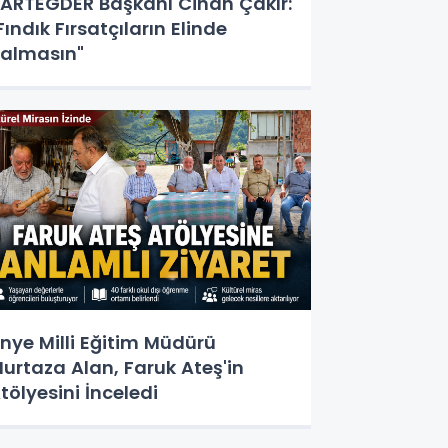
ARTEGDER Başkanı Cihan Çakır:
Fındık Fırsatçıların Elinde
almasın"
nye Milli Eğitim Müdürü
urtaza Alan, Faruk Ateş'in
tölyesini İnceledi