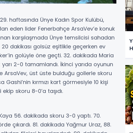
n 29. haftasında Ünye Kadın Spor Kulübü,
ilan eden lider Fenerbahçe ArsaVev’e konuk
nan karşılaşmada Ünye temsilcisi sahadan
Y
 20 dakikası golsüz eşitlikle geçerken ev
H
er’in golüyle öne geçti. 32. dakikada Maria
 ilk yarı 2-0 tamamlandı. İkinci yarıda oyunun
e ArsaVev, üst üste bulduğu gollerle skoru
a Gashi’nin kırmızı kart görmesiyle 10 kişi
 ekip skoru 8-0’a taşıdı.
 Kaya 56. dakikada skoru 3-0 yaptı. 70.
de çıkardı. 81. dakikada Yağmur Uraz, 88.