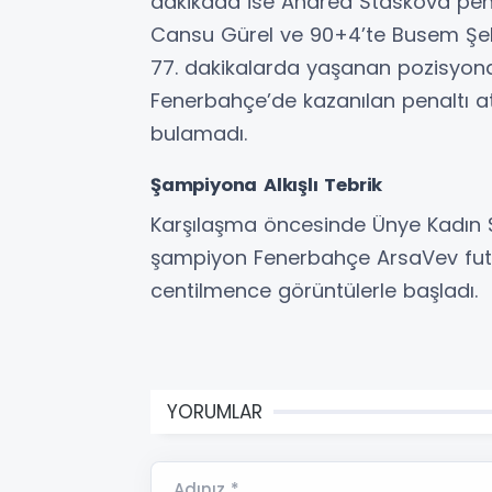
dakikada ise Andrea Staskova penal
Cansu Gürel ve 90+4’te Busem Şeke
77. dakikalarda yaşanan pozisyonda
Fenerbahçe’de kazanılan penaltı a
bulamadı.
Şampiyona Alkışlı Tebrik
Karşılaşma öncesinde Ünye Kadın 
şampiyon Fenerbahçe ArsaVev futbol
centilmence görüntülerle başladı.
YORUMLAR
Adınız *