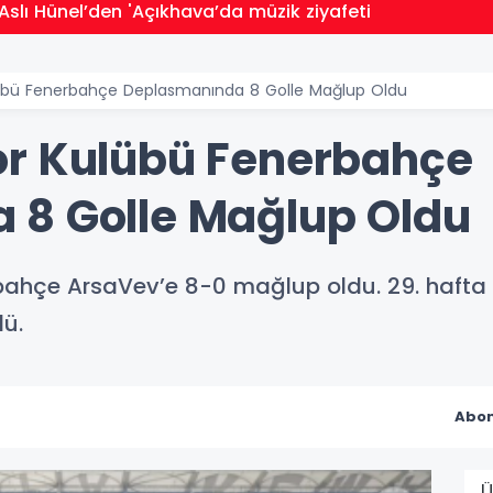
Aslı Hünel’den 'Açıkhava’da müzik ziyafeti
übü Fenerbahçe Deplasmanında 8 Golle Mağlup Oldu
or Kulübü Fenerbahçe
 8 Golle Mağlup Oldu
bahçe ArsaVev’e 8-0 mağlup oldu. 29. hafta
ü.
Abon