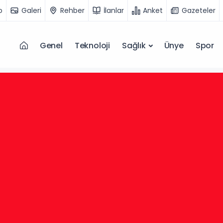
o
Galeri
Rehber
İlanlar
Anket
Gazeteler
Genel
Teknoloji
Sağlık
Ünye
Spor