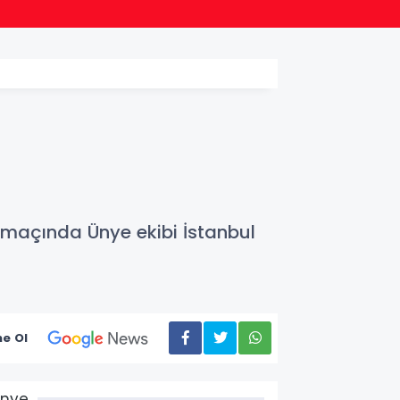
11:46
Antaly
 maçında Ünye ekibi İstanbul
e Ol
Ünye