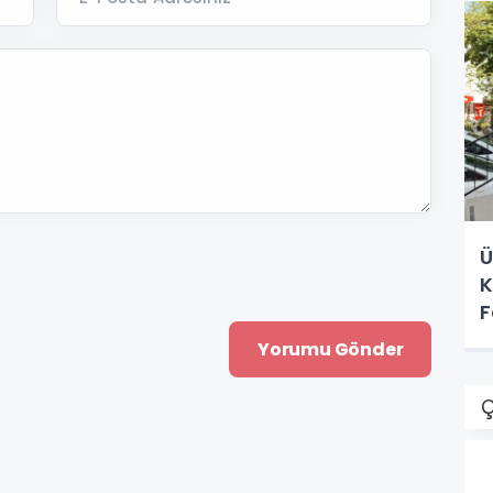
Ü
K
F
Ç