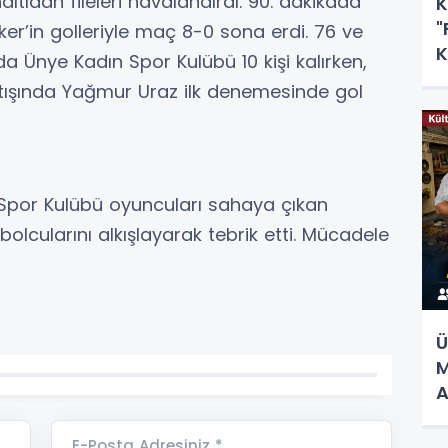
tıdan fileleri havalandırdı. 90. dakikada
K
"
r’in golleriyle maç 8-0 sona erdi. 76 ve
K
 Ünye Kadın Spor Kulübü 10 kişi kalırken,
tışında Yağmur Uraz ilk denemesinde gol
Spor Kulübü oyuncuları sahaya çıkan
cularını alkışlayarak tebrik etti. Mücadele
Ü
M
A
E-Posta Adresiniz *