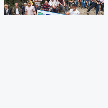
Ordu’nun Çaybaşı ilçesine bağlı İlküvez
Mahallesi, eşsiz doğal güzelliklerine bir kez
daha dikkat çekmeye hazırlanıyor. İlküvez ve
Çevresi Kültür Turizm Dayanışma Derneği
(İLÇEVDER) tarafından bu yıl üçüncüsü
düzenlenecek olan
Şelale Festivali
, 28-29
Haziran 2025 tarihlerinde gerçekleştirilecek.
İLÇEVDER Başkanı İsa Aydoğdu, festivalin