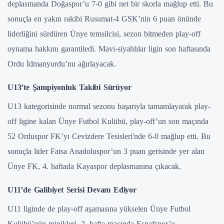
deplasmanda Doğaspor’u 7-0 gibi net bir skorla mağlup etti. Bu
sonuçla en yakın rakibi Rusumat-4 GSK’nin 6 puan önünde
liderliğini sürdüren Ünye temsilcisi, sezon bitmeden play-off
oynama hakkını garantiledi. Mavi-siyahlılar ligin son haftasında
Ordu İdmanyurdu’nu ağırlayacak.
U13’te Şampiyonluk Takibi Sürüyor
U13 kategorisinde normal sezonu başarıyla tamamlayarak play-
off ligine kalan Ünye Futbol Kulübü, play-off’un son maçında
52 Orduspor FK’yı Cevizdere Tesisleri'nde 6-0 mağlup etti. Bu
sonuçla lider Fatsa Anadoluspor’un 3 puan gerisinde yer alan
Ünye FK, 4. haftada Kayaspor deplasmanına çıkacak.
U11’de Galibiyet Serisi Devam Ediyor
U11 liginde de play-off aşamasına yükselen Ünye Futbol
Kulübü’nün minikleri, 2. hafta maçında Esnafspor’u