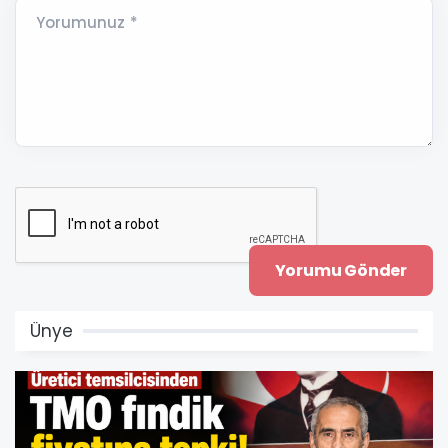
Yorumunuz *
Ünye