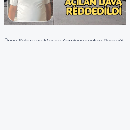
Ünye Sebze ve Meyve Komisyoncuları Derneği
Başkanlığına seçilen Murat Dal hakkında eski
başkan Mustafa Özkan tarafından açılan
"Genel Kurul Kararlarının İptali" davasında
mahkeme kararını verdi. Ünye 4. Asliye Hukuk
Mahkemesi, davanın reddine hükmetti.
Genel Kurul Mahkemeye Taşınmıştı
Derneğin gerçekleştirilen genel kurulunda
başkanlık görevine seçilen Murat Dal'ın göreve
gelmesinin ardından, eski başkan Mustafa