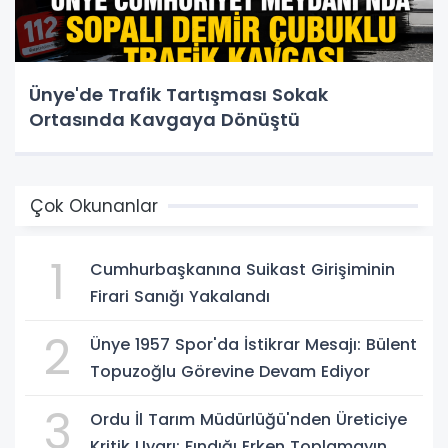
Ünye'de Trafik Tartışması Sokak
Ortasında Kavgaya Dönüştü
Çok Okunanlar
1
Cumhurbaşkanına Suikast Girişiminin
Firari Sanığı Yakalandı
2
Ünye 1957 Spor'da İstikrar Mesajı: Bülent
Topuzoğlu Görevine Devam Ediyor
3
Ordu İl Tarım Müdürlüğü'nden Üreticiye
Kritik Uyarı: Fındığı Erken Toplamayın