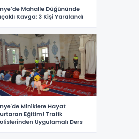
nye’de Mahalle Düğününde
ıçaklı Kavga: 3 Kişi Yaralandı
nye'de Miniklere Hayat
urtaran Eğitim! Trafik
olislerinden Uygulamalı Ders