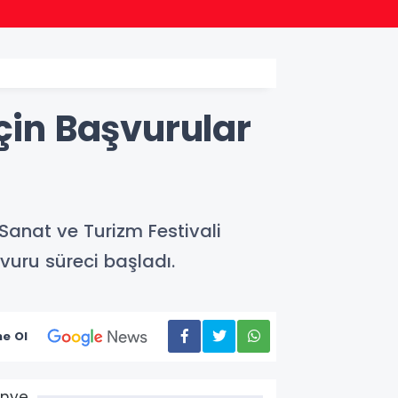
09:26
Başke
çin Başvurular
 Sanat ve Turizm Festivali
vuru süreci başladı.
e Ol
Ünye