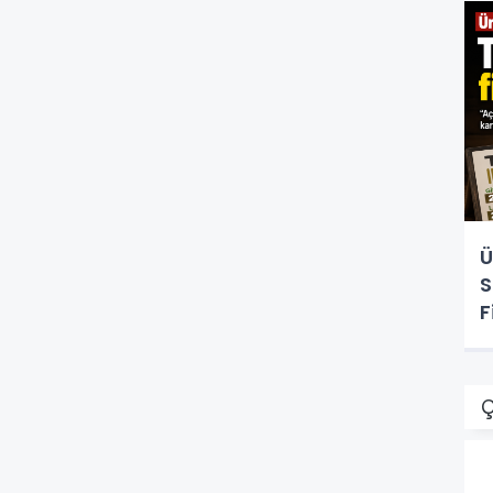
Ü
S
F
Ç