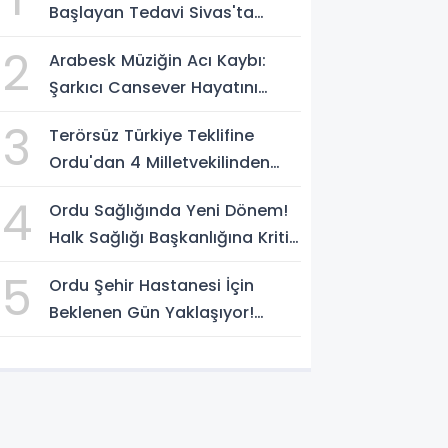
Başlayan Tedavi Sivas'ta
Acıyla Son Buldu
2
Arabesk Müziğin Acı Kaybı:
Şarkıcı Cansever Hayatını
Kaybetti
3
Terörsüz Türkiye Teklifine
Ordu'dan 4 Milletvekilinden
İmza
4
Ordu Sağlığında Yeni Dönem!
Halk Sağlığı Başkanlığına Kritik
Atama
5
Ordu Şehir Hastanesi İçin
Beklenen Gün Yaklaşıyor!
Açılışta Sona Gelindi