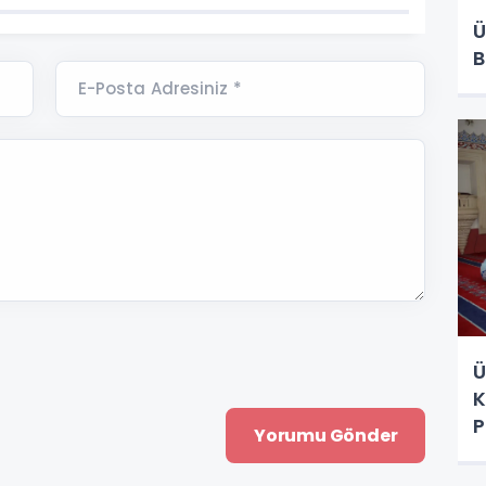
Ü
B
E-Posta Adresiniz *
Ü
K
P