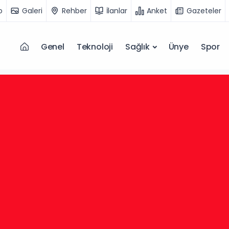
o
Galeri
Rehber
İlanlar
Anket
Gazeteler
Genel
Teknoloji
Sağlık
Ünye
Spor