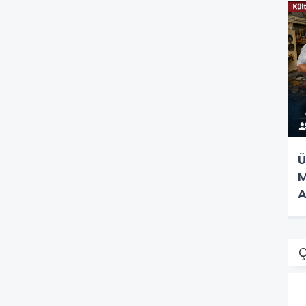
Ü
M
A
Ç