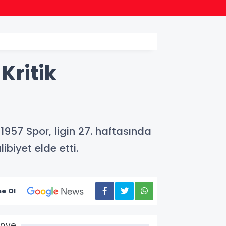
18:28
Edirne
Kritik
957 Spor, ligin 27. haftasında
iyet elde etti.
e Ol
Ünye