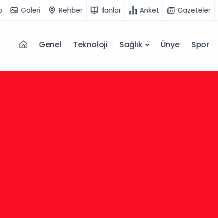
o
Galeri
Rehber
İlanlar
Anket
Gazeteler
Genel
Teknoloji
Sağlık
Ünye
Spor