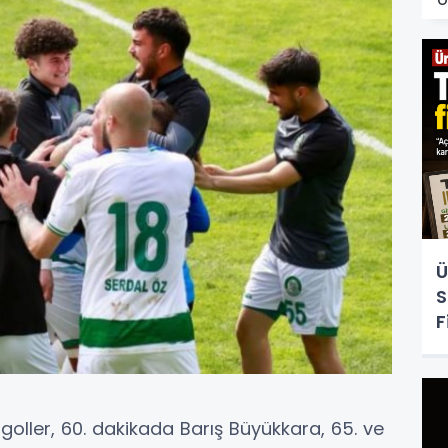
Ü
S
F
goller, 60. dakikada Barış Büyükkara, 65. ve