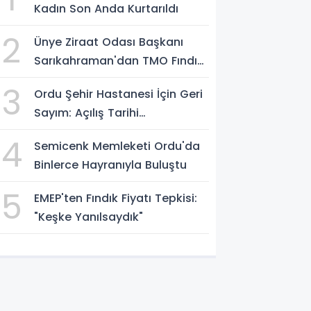
Kadın Son Anda Kurtarıldı
2
Ünye Ziraat Odası Başkanı
Sarıkahraman'dan TMO Fındık
Fiyatına Tepki
3
Ordu Şehir Hastanesi İçin Geri
Sayım: Açılış Tarihi
Konuşuluyor
4
Semicenk Memleketi Ordu'da
Binlerce Hayranıyla Buluştu
5
EMEP'ten Fındık Fiyatı Tepkisi:
"Keşke Yanılsaydık"