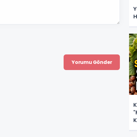
Y
H
K
"
K