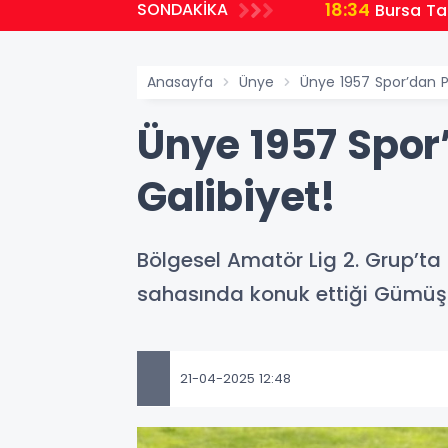
18:34
SONDAKİKA
Bursa Ta
Anasayfa
Ünye
Ünye 1957 Spor’dan Pl
Ünye 1957 Spor’
Galibiyet!
Bölgesel Amatör Lig 2. Grup’ta
sahasında konuk ettiği Gümüşh
21-04-2025 12:48