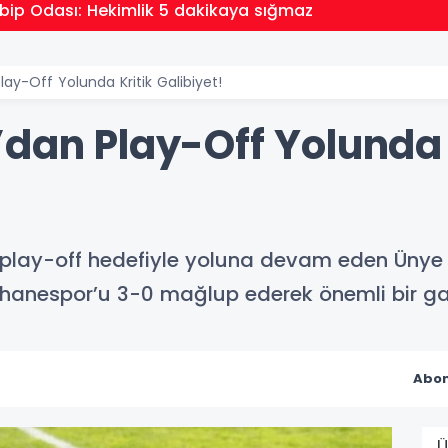
bip Odası: Hekimlik 5 dakikaya sığmaz
ay-Off Yolunda Kritik Galibiyet!
dan Play-Off Yolunda 
 play-off hedefiyle yoluna devam eden Ünye 1
anespor’u 3-0 mağlup ederek önemli bir galib
Abon