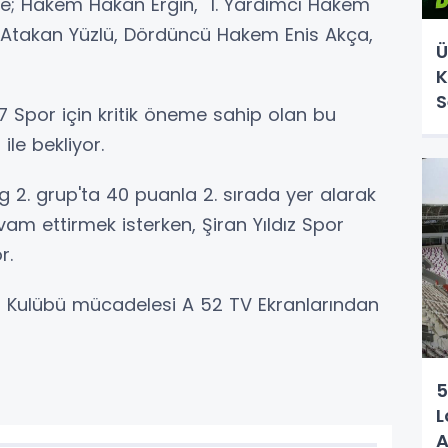
de; Hakem Hakan Ergin, 1. Yardımcı Hakem
m Atakan Yüzlü, Dördüncü Hakem Enis Akça,
Ü
K
S
7 Spor için kritik öneme sahip olan bu
ile bekliyor.
 2. grup'ta 40 puanla 2. sırada yer alarak
am ettirmek isterken, Şiran Yıldız Spor
r.
or Kulübü mücadelesi A 52 TV Ekranlarından
5
L
A