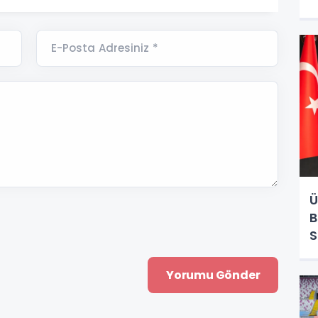
E-Posta Adresiniz *
Ü
B
S