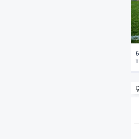
5
T
Ç