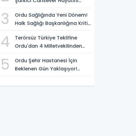
Şarkıcı Cansever Hayatını
Kaybetti
3
Ordu Sağlığında Yeni Dönem!
Halk Sağlığı Başkanlığına Kritik
Atama
4
Terörsüz Türkiye Teklifine
Ordu'dan 4 Milletvekilinden
İmza
5
Ordu Şehir Hastanesi İçin
Beklenen Gün Yaklaşıyor!
Açılışta Sona Gelindi