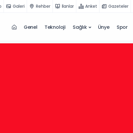
o
Galeri
Rehber
İlanlar
Anket
Gazeteler
Genel
Teknoloji
Sağlık
Ünye
Spor