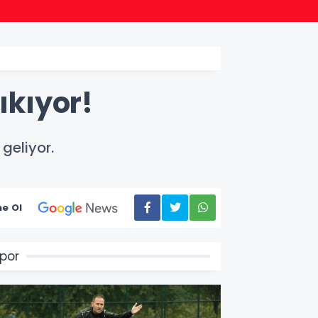
13:09
Ordu’d
ıkıyor!
geliyor.
e Ol
por