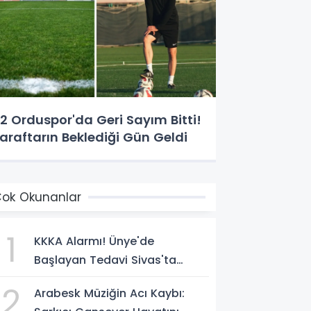
2 Orduspor'da Geri Sayım Bitti!
araftarın Beklediği Gün Geldi
ok Okunanlar
1
KKKA Alarmı! Ünye'de
Başlayan Tedavi Sivas'ta
Acıyla Son Buldu
2
Arabesk Müziğin Acı Kaybı: