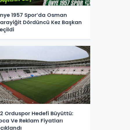
nye 1957 Spor’da Osman
arayiğit Dördüncü Kez Başkan
eçildi
2 Orduspor Hedefi Büyüttü:
oca Ve Reklam Fiyatları
çıklandı