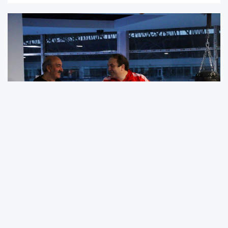
Dünya gençler boks tarihinde 1994 yılında 75
kiloda elde ettiği şampiyonlukla
adını
altın
harflerle yazdıran eski
Ordu
Gençlik