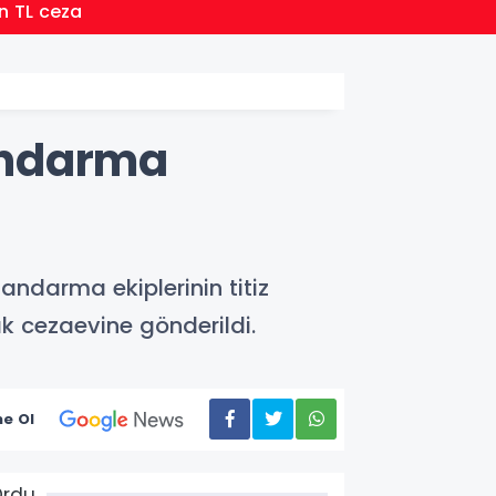
15:13
n TL ceza
Batman
Jandarma
andarma ekiplerinin titiz
k cezaevine gönderildi.
e Ol
Ordu