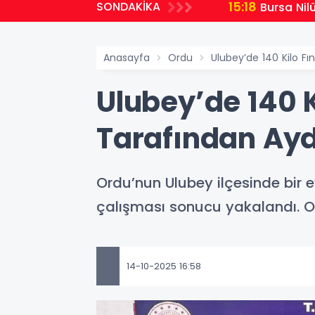
15:18
SONDAKİKA
Bursa Nil
Anasayfa
Ordu
Ulubey’de 140 Kilo Fın
Ulubey’de 140 K
Tarafından Aydı
Ordu’nun Ulubey ilçesinde bir e
çalışması sonucu yakalandı. Ol
14-10-2025 16:58