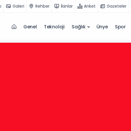
o
Galeri
Rehber
İlanlar
Anket
Gazeteler
Genel
Teknoloji
Sağlık
Ünye
Spor