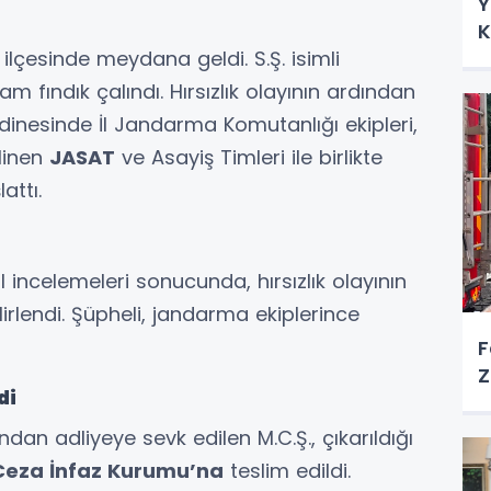
Y
K
ilçesinde meydana geldi. S.Ş. isimli
 fındık çalındı. Hırsızlık olayının ardından
inesinde İl Jandarma Komutanlığı ekipleri,
linen
JASAT
ve Asayiş Timleri ile birlikte
attı.
l incelemeleri sonucunda, hırsızlık olayının
rlendi. Şüpheli, jandarma ekiplerince
F
Z
di
an adliyeye sevk edilen M.C.Ş., çıkarıldığı
Ceza İnfaz Kurumu’na
teslim edildi.