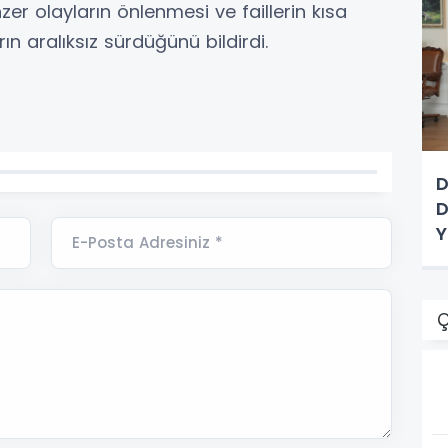
er olayların önlenmesi ve faillerin kısa
n aralıksız sürdüğünü bildirdi.
D
D
Y
E-Posta Adresiniz *
Ç