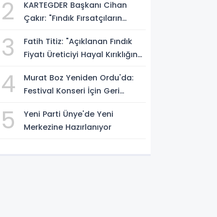
2
KARTEGDER Başkanı Cihan
Çakır: "Fındık Fırsatçıların
Elinde Kalmasın"
3
Fatih Titiz: "Açıklanan Fındık
Fiyatı Üreticiyi Hayal Kırıklığına
Uğrattı"
4
Murat Boz Yeniden Ordu'da:
Festival Konseri İçin Geri
Sayım Başladı
5
Yeni Parti Ünye'de Yeni
Merkezine Hazırlanıyor