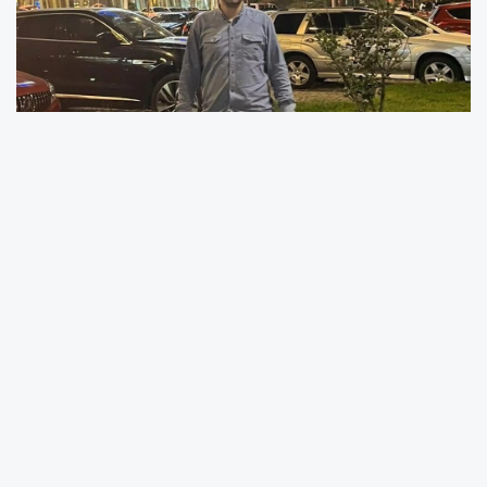
Ordu’nun Fatsa ilçesinde tır ile otomobilin
çarpıştığı kazada iki kişi yaralandı. Yaralılardan
biri olan 23 yaşındaki Erhan Aksoy’un
hastanedeki tedavisinin sürdüğü ve
durumunun ciddiyetini koruduğu öğrenildi.
Kazanın,
4 Kasım Salı günü saat 17.35
sıralarında Kader Pastanesi ışıkları