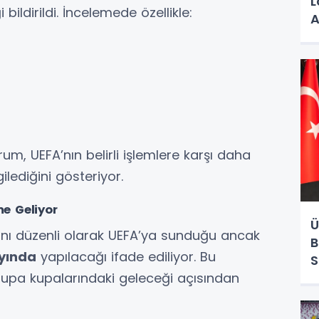
L
ildirildi. İncelemede özellikle:
A
rum, UEFA’nın belirli işlemlere karşı daha
ilediğini gösteriyor.
e Geliyor
Ü
rını düzenli olarak UEFA’ya sunduğu ancak
B
yında
yapılacağı ifade ediliyor. Bu
S
upa kupalarındaki geleceği açısından