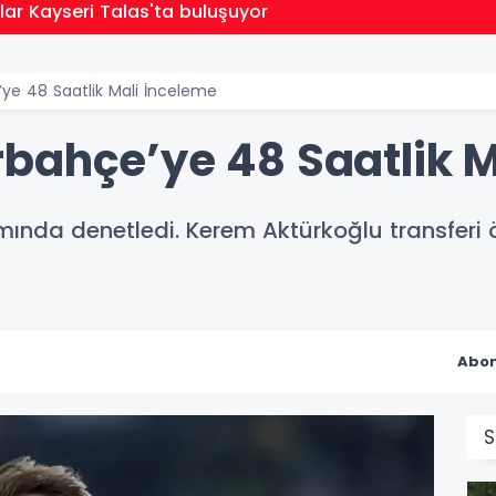
lar Kayseri Talas'ta buluşuyor
ye 48 Saatlik Mali İnceleme
bahçe’ye 48 Saatlik M
mında denetledi. Kerem Aktürkoğlu transferi 
Abon
S