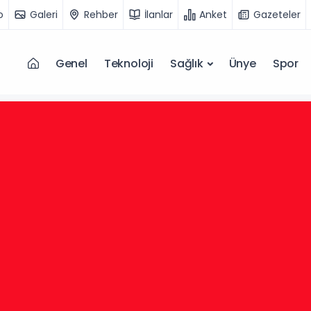
o
Galeri
Rehber
İlanlar
Anket
Gazeteler
Genel
Teknoloji
Sağlık
Ünye
Spor