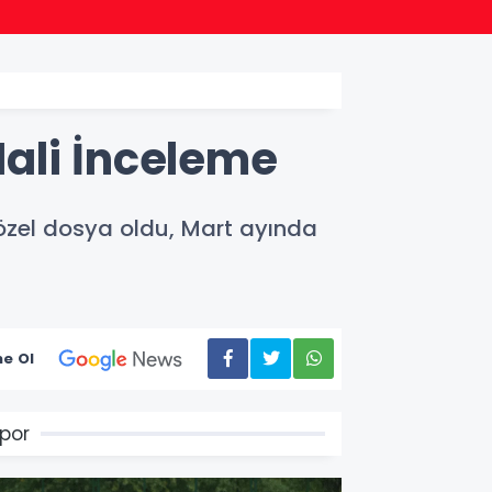
00:46
Ünye’
ali İnceleme
özel dosya oldu, Mart ayında
e Ol
por