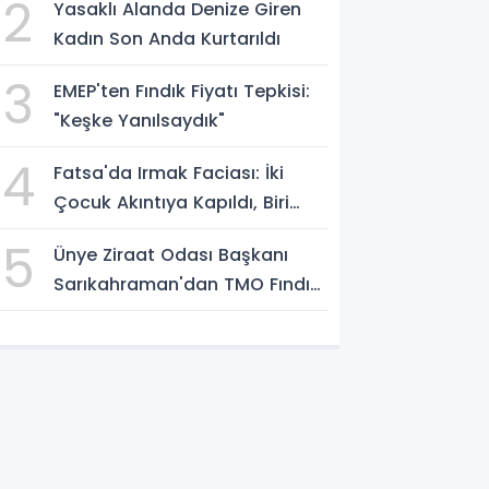
2
Yasaklı Alanda Denize Giren
Kadın Son Anda Kurtarıldı
3
EMEP'ten Fındık Fiyatı Tepkisi:
"Keşke Yanılsaydık"
4
Fatsa'da Irmak Faciası: İki
Çocuk Akıntıya Kapıldı, Biri
Yaşamını Yitirdi
5
Ünye Ziraat Odası Başkanı
Sarıkahraman'dan TMO Fındık
Fiyatına Tepki