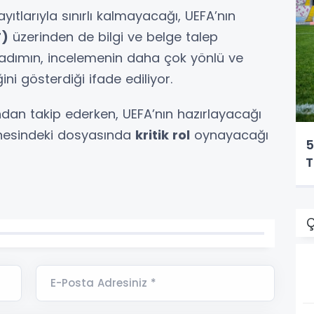
ıtlarıyla sınırlı kalmayacağı, UEFA’nın
F)
üzerinden de bilgi ve belge talep
 adımın, incelemenin daha çok yönlü ve
ni gösterdiği ifade ediliyor.
ından takip ederken, UEFA’nın hazırlayacağı
nesindeki dosyasında
kritik rol
oynayacağı
5
T
Ç
E-Posta Adresiniz *