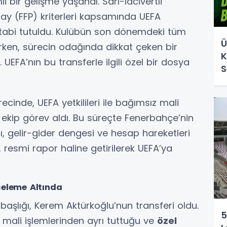
 bir gelişme yaşandı. Sarı-lacivertli
Play (FFP) kriterleri kapsamında UEFA
tabi tutuldu. Kulübün son dönemdeki tüm
Ü
ırken, sürecin odağında dikkat çeken bir
K
 UEFA’nın bu transferle ilgili özel bir dosya
S
cinde, UEFA yetkilileri ile bağımsız mali
ekip görev aldı. Bu süreçte Fenerbahçe’nin
ı, gelir-gider dengesi ve hesap hareketleri
r, resmi rapor haline getirilerek UEFA’ya
celeme Altında
başlığı, Kerem Aktürkoğlu’nun transferi oldu.
5
 mali işlemlerinden ayrı tuttuğu ve
özel