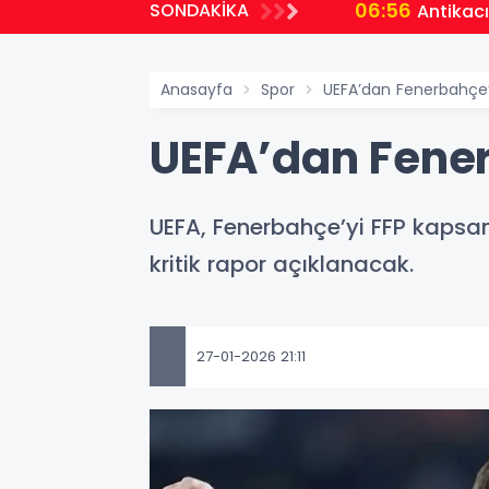
06:56
SONDAKİKA
Antikacı
Anasayfa
Spor
UEFA’dan Fenerbahçe’
UEFA’dan Fener
UEFA, Fenerbahçe’yi FFP kapsa
kritik rapor açıklanacak.
27-01-2026 21:11