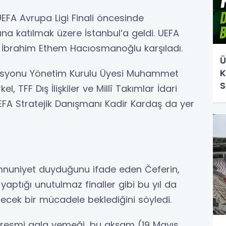
EFA Avrupa Ligi Finali öncesinde
a katılmak üzere İstanbul’a geldi. UEFA
a İbrahim Ethem Hacıosmanoğlu karşıladı.
Ü
K
rasyonu Yönetim Kurulu Üyesi Muhammet
S
 TFF Dış İlişkiler ve Millî Takımlar İdari
EFA Stratejik Danışmanı Kadir Kardaş da yer
nuniyet duyduğunu ifade eden Čeferin,
yaptığı unutulmaz finaller gibi bu yıl da
decek bir mücadele beklediğini söyledi.
i resmi gala yemeği, bu akşam (19 Mayıs