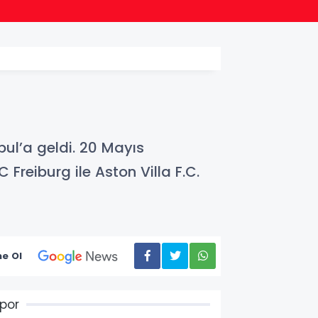
10:34
İzmir 
bul’a geldi. 20 Mayıs
reiburg ile Aston Villa F.C.
e Ol
por