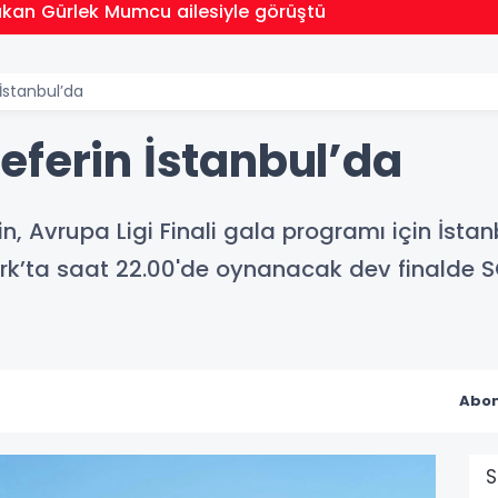
rlek Mumcu ailesiyle görüştü
İstanbul’da
eferin İstanbul’da
, Avrupa Ligi Finali gala programı için İstan
ta saat 22.00'de oynanacak dev finalde SC F
Abon
S