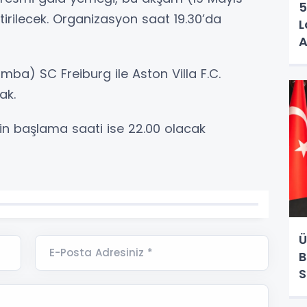
5
tirilecek. Organizasyon saat 19.30’da
L
A
mba) SC Freiburg ile Aston Villa F.C.
ak.
in başlama saati ise 22.00 olacak
Ü
E-Posta Adresiniz *
B
S