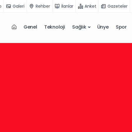
o
Galeri
Rehber
İlanlar
Anket
Gazeteler
Genel
Teknoloji
Sağlık
Ünye
Spor