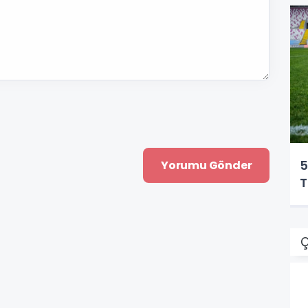
5
T
Ç