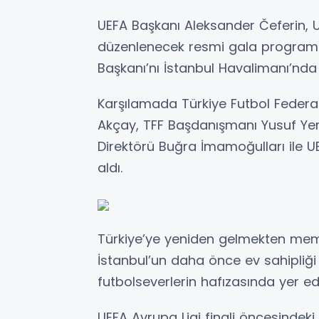
UEFA Başkanı Aleksander Čeferin, U
düzenlenecek resmi gala programın
Başkanı’nı İstanbul Havalimanı’nd
Karşılamada Türkiye Futbol Fede
Akçay, TFF Başdanışmanı Yusuf Yerkel,
Direktörü Buğra İmamoğulları ile U
aldı.
Türkiye’ye yeniden gelmekten mem
İstanbul’un daha önce ev sahipliği 
futbolseverlerin hafızasında yer e
UEFA Avrupa Ligi finali öncesindek