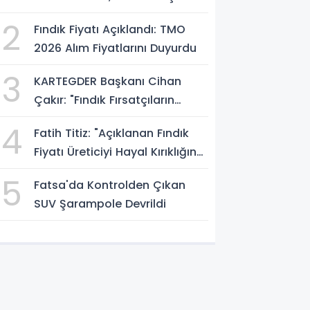
Atölyesini İnceledi
2
Fındık Fiyatı Açıklandı: TMO
2026 Alım Fiyatlarını Duyurdu
3
KARTEGDER Başkanı Cihan
Çakır: "Fındık Fırsatçıların
Elinde Kalmasın"
4
Fatih Titiz: "Açıklanan Fındık
Fiyatı Üreticiyi Hayal Kırıklığına
Uğrattı"
5
Fatsa'da Kontrolden Çıkan
SUV Şarampole Devrildi