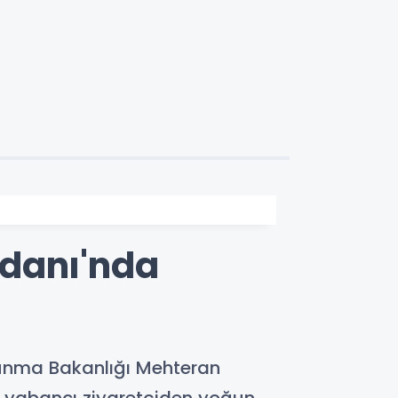
ydanı'nda
unma Bakanlığı Mehteran
ve yabancı ziyaretçiden yoğun