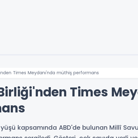
ği'nden Times Meydanı'nda müthiş performans
irliği'nden Times Me
mans
rüyüşü kapsamında ABD'de bulunan Millî Sav
formans sergiledi. Gösteri, çok sayıda yerli 