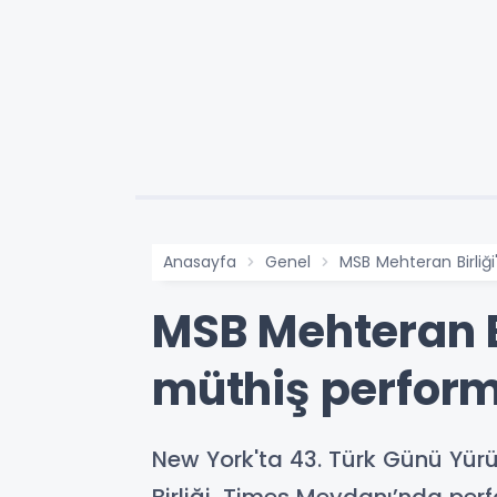
Anasayfa
Genel
MSB Mehteran Birli
MSB Mehteran B
müthiş perfor
New York'ta 43. Türk Günü Yü
Birliği, Times Meydanı’nda per