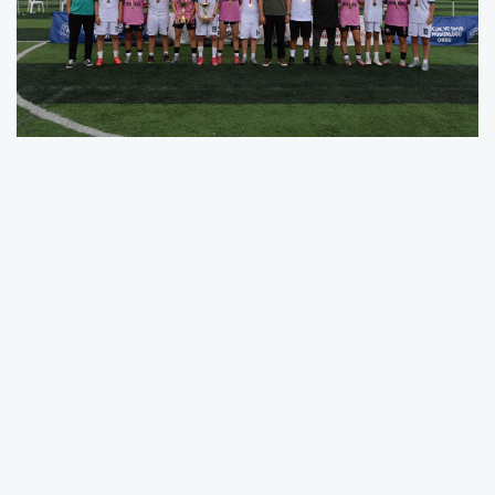
Ordu’da Spor Toto Altınordu Spor
Kompleksi’nde gerçekleştirilen “Sokaklar Bizim,
Kupalar Bizim” 5x5 Futbol Grup Müsabakaları
büyük heyecana sahne oldu. Genç sporcular,
takım arkadaşlarıyla birlikte en iyi dereceleri
elde etmek için kıyasıya mücadele etti.
Müsabakalar sonucunda erkeklerde Rize
takımı birinciliği elde ederken, Giresun takımı
ikinci oldu. Kızlarda ise Ordu takımı